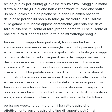
amico(suo ex per giunta) gli avesse tenuto tutto il viaggio la mano
dietro alla testa ,lui dici che non è importante,mi dice che soffre
un po’ di gelosia e dice poiché se io sono un amico posso fa
delle cose perché lui non può farle ,mi rassicura e li si sdraia
sulle gambe e mi bacia appassionatamente ,dicendo che devo
fare quello che mi sento di fare ,proprio come fa lui se si sente di
baciare lo fa,di accarezzare lo fa,e se mi trattengo sbaglio
facciamo un viaggio fuori porta in 4, tra cui anche l ex, nel
viaggio noi siamo mano nella mano,la cosa mi fa piacere ,poi l
altro inizia a mettere le mani sulla spalla,dietro la testa ,io ritraggo
la mano e sto fermo sulle mie per il resto del viaggio...arriviamo a
destinazione entriamo in camera ,mi abbraccia mi bacia e mi
sussurra al l’orecchio cose che non avevo chiesto,mi racconta
che al autogrill ha parlato con il tizio dicendo che deve stare al
suo posto,che io sono una persona diversa da quelle conosciute
e che non è che vedendo che lui fai delle carezze io poi voglia
fare una cosa a tre con loro...comunque sta cosa mi sorprende
non poco perché significa che ha visto e ha capito il mio gesto in
auto,la sera stiamo in intimità ,cose soft ovviamente ,tanti baci
bellissimo weekend per me,che mi ha fatto capire che
effettivamente vorrei capire che tipo di rapporto potrò mai