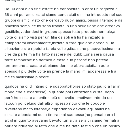
Ho 30 anni e da fine estate ho conosciuto in chat un ragazzo di
38 anni per amicizia,ci siamo conosciuti e mi ha introdotto nel suo
gruppi di amici visto che cercavo nuovi amici...passa il tempo e da
amicizia semplice mi sono trovato in una situazione che credevo
gestibile,vedendoci in gruppo spesso tutto procede normale,a
volte ci siamo visti per un film da soli e li lui ha iniziato a
comportarsi diversamente,iniziato a fare qualche coccola....la
situazione si è ripetuta fa più volte ,situazione piacevolissima ma
che da parte mia ha fatto nascere dei dubbi...una sera causa
forte temporale ho dormito a casa sua perché non potevo
tornarmene a casa,e abbiamo dormito abbracciati...in auto
spesso il più delle volte mi prende la mano ,mi accarezza e li a
me fa moltissimo piacere...
qualcosina ci di intimo ci è scappato(forse so stato più io a far in
modo che succedesse) in quanto poi l attrazione ci sta ,dopo
però ho iniziato a sentirmi più coinvolto emotivamente da un
lato,un po’ deluso dall altro...spesso noto che le coccole
diventano molto intense,a capodanno davanti agli amici ha
iniziato a baciarmi cosa finora mai successa(ho pensato era l
alcol in quanto avevamo bevuto),un altra sera ci siamo fermati a
parlare riguardo al fatto che a me ha dato fastidio che un nostro