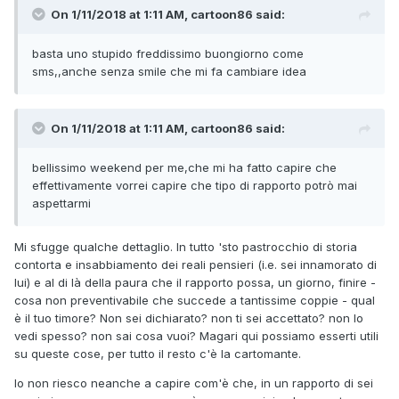
On 1/11/2018 at 1:11 AM, cartoon86 said:
basta uno stupido freddissimo buongiorno come
sms,,anche senza smile che mi fa cambiare idea
On 1/11/2018 at 1:11 AM, cartoon86 said:
bellissimo weekend per me,che mi ha fatto capire che
effettivamente vorrei capire che tipo di rapporto potrò mai
aspettarmi
Mi sfugge qualche dettaglio. In tutto 'sto pastrocchio di storia
contorta e insabbiamento dei reali pensieri (i.e. sei innamorato di
lui) e al di là della paura che il rapporto possa, un giorno, finire -
cosa non preventivabile che succede a tantissime coppie - qual
è il tuo timore? Non sei dichiarato? non ti sei accettato? non lo
vedi spesso? non sai cosa vuoi? Magari qui possiamo esserti utili
su queste cose, per tutto il resto c'è la cartomante.
Io non riesco neanche a capire com'è che, in un rapporto di sei