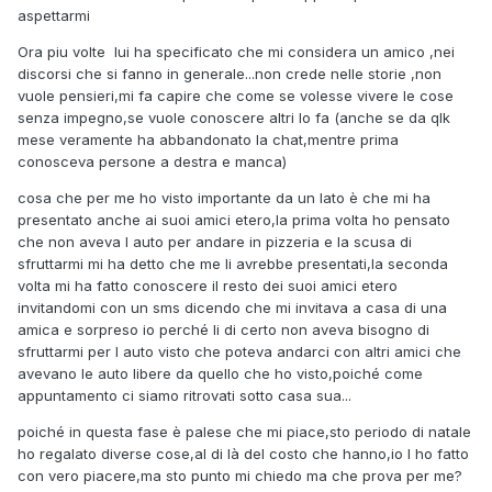
aspettarmi
Ora piu volte lui ha specificato che mi considera un amico ,nei
discorsi che si fanno in generale...non crede nelle storie ,non
vuole pensieri,mi fa capire che come se volesse vivere le cose
senza impegno,se vuole conoscere altri lo fa (anche se da qlk
mese veramente ha abbandonato la chat,mentre prima
conosceva persone a destra e manca)
cosa che per me ho visto importante da un lato è che mi ha
presentato anche ai suoi amici etero,la prima volta ho pensato
che non aveva l auto per andare in pizzeria e la scusa di
sfruttarmi mi ha detto che me li avrebbe presentati,la seconda
volta mi ha fatto conoscere il resto dei suoi amici etero
invitandomi con un sms dicendo che mi invitava a casa di una
amica e sorpreso io perché li di certo non aveva bisogno di
sfruttarmi per l auto visto che poteva andarci con altri amici che
avevano le auto libere da quello che ho visto,poiché come
appuntamento ci siamo ritrovati sotto casa sua...
poiché in questa fase è palese che mi piace,sto periodo di natale
ho regalato diverse cose,al di là del costo che hanno,io l ho fatto
con vero piacere,ma sto punto mi chiedo ma che prova per me?