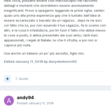
mesi circa, possano essere così macroscopici nel racconto
dettagli e momenti che dovrebbero essere assolutamente
insignificanti. Provo a spiegarmi: leggendo le prime righe, sembri
quasi uno alla prima esperienza gay che è turbato dall'idea di
essere accarezzato o baciato da un ragazzo... dopo te ne esci
col fatto che lui, pur non essendo il tuo ragazzo, fa lo scemo con
altri, e la cosa ti infastidisce, poi tiri fuori il fatto che abbia messo
le cose a posto, ti abbia presentato dei suoi amici, tanti baci
appassionati, i regali di Natale, lui che ti sfrutta, e poi non si
capisce più nulla.
Usa anche un italiano un po' più asciutto, figlio mio.
Edited
January 11, 2018
by davydenkovic90
Quote
andy94
Posted
January 11, 2018