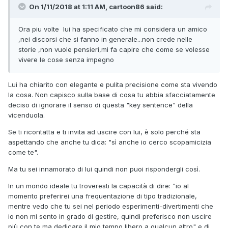
On 1/11/2018 at 1:11 AM, cartoon86 said:
Ora piu volte lui ha specificato che mi considera un amico
,nei discorsi che si fanno in generale...non crede nelle
storie ,non vuole pensieri,mi fa capire che come se volesse
vivere le cose senza impegno
Lui ha chiarito con elegante e pulita precisione come sta vivendo
la cosa. Non capisco sulla base di cosa tu abbia sfacciatamente
deciso di ignorare il senso di questa "key sentence" della
vicenduola.
Se ti ricontatta e ti invita ad uscire con lui, è solo perché sta
aspettando che anche tu dica: "sì anche io cerco scopamicizia
come te".
Ma tu sei innamorato di lui quindi non puoi rispondergli così.
In un mondo ideale tu troveresti la capacità di dire: "io al
momento preferirei una frequentazione di tipo tradizionale,
mentre vedo che tu sei nel periodo esperimenti-divertimenti che
io non mi sento in grado di gestire, quindi preferisco non uscire
più con te ma dedicare il mio tempo libero a qualcun altro" e di