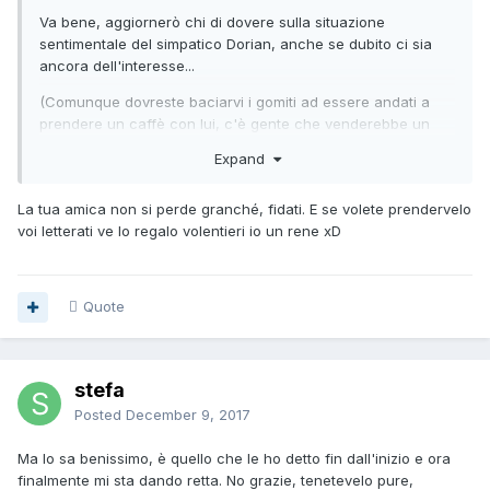
Va bene, aggiornerò chi di dovere sulla situazione
sentimentale del simpatico Dorian, anche se dubito ci sia
ancora dell'interesse...
(Comunque dovreste baciarvi i gomiti ad essere andati a
prendere un caffè con lui, c'è gente che venderebbe un
rene)
Expand
La tua amica non si perde granché, fidati. E se volete prendervelo
voi letterati ve lo regalo volentieri io un rene xD
Quote
stefa
Posted
December 9, 2017
Ma lo sa benissimo, è quello che le ho detto fin dall'inizio e ora
finalmente mi sta dando retta. No grazie, tenetevelo pure,