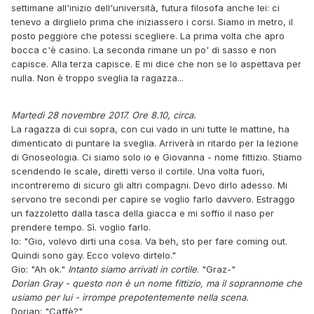
settimane all'inizio dell'università, futura filosofa anche lei: ci
tenevo a dirglielo prima che iniziassero i corsi. Siamo in metro, il
posto peggiore che potessi scegliere. La prima volta che apro
bocca c'è casino. La seconda rimane un po' di sasso e non
capisce. Alla terza capisce. E mi dice che non se lo aspettava per
nulla. Non è troppo sveglia la ragazza...
Martedì 28 novembre 2017. Ore 8.10, circa.
La ragazza di cui sopra, con cui vado in uni tutte le mattine, ha
dimenticato di puntare la sveglia. Arriverà in ritardo per la lezione
di Gnoseologia. Ci siamo solo io e Giovanna - nome fittizio. Stiamo
scendendo le scale, diretti verso il cortile. Una volta fuori,
incontreremo di sicuro gli altri compagni. Devo dirlo adesso. Mi
servono tre secondi per capire se voglio farlo davvero. Estraggo
un fazzoletto dalla tasca della giacca e mi soffio il naso per
prendere tempo. Sì. voglio farlo.
Io: "Gio, volevo dirti una cosa. Va beh, sto per fare coming out.
Quindi sono gay. Ecco volevo dirtelo."
Gio: "Ah ok."
Intanto siamo arrivati in cortile
. "Graz-"
Dorian Gray - questo non è un nome fittizio, ma il soprannome che
usiamo per lui - irrompe prepotentemente nella scena.
Dorian: "Caffè?"