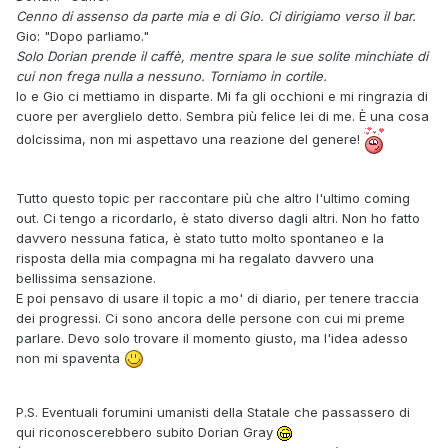
Cenno di assenso da parte mia e di Gio. Ci dirigiamo verso il bar.
Gio: "Dopo parliamo."
Solo Dorian prende il caffè, mentre spara le sue solite minchiate di
cui non frega nulla a nessuno. Torniamo in cortile.
Io e Gio ci mettiamo in disparte. Mi fa gli occhioni e mi ringrazia di
cuore per averglielo detto. Sembra più felice lei di me. È una cosa
dolcissima, non mi aspettavo una reazione del genere!
Tutto questo topic per raccontare più che altro l'ultimo coming
out. Ci tengo a ricordarlo, è stato diverso dagli altri. Non ho fatto
davvero nessuna fatica, è stato tutto molto spontaneo e la
risposta della mia compagna mi ha regalato davvero una
bellissima sensazione.
E poi pensavo di usare il topic a mo' di diario, per tenere traccia
dei progressi. Ci sono ancora delle persone con cui mi preme
parlare. Devo solo trovare il momento giusto, ma l'idea adesso
non mi spaventa
P.S. Eventuali forumini umanisti della Statale che passassero di
qui riconoscerebbero subito Dorian Gray