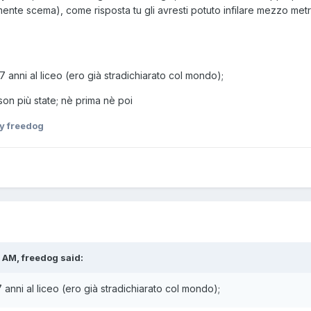
ente scema), come risposta tu gli avresti potuto infilare mezzo metro d
17 anni al liceo (ero già stradichiarato col mondo);
son più state; nè prima nè poi
y freedog
 AM, freedog said:
7 anni al liceo (ero già stradichiarato col mondo);