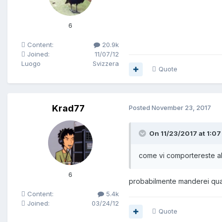
6
Content:
20.9k
Joined:
11/07/12
Luogo
Svizzera
Quote
Krad77
Posted
November 23, 2017
On 11/23/2017 at 1:0
come vi comportereste a
6
probabilmente manderei qua
Content:
5.4k
Joined:
03/24/12
Quote