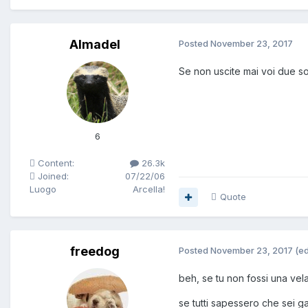
Almadel
Posted
November 23, 2017
Se non uscite mai voi due sol
6
Content:
26.3k
Joined:
07/22/06
Luogo
Arcella!
Quote
freedog
Posted
November 23, 2017
(ed
beh, se tu non fossi una vel
se tutti sapessero che sei g