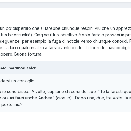
 un po'disperato che si farebbe chiunque respiri. Più che un apprez
 tua bisessualità). Cmq se il tuo obiettivo è solo fartelo provaci in 
seguenze, per esempio la fuga di notizie verso chiunque conosci. Fo
ia lui o qualcun altro a farsi avanti con te. Ti liberi dei nascondigli 
rappare. Buona fortuna!
7 AM, madmad said:
dervi un consiglio.
 io sono bisex. A volte, capitano discorsi del tipo: " te la faresti qu
 ora mi farei anche Andrea" (cioè io). Dopo una, due, tre volte, la
l posto mio?