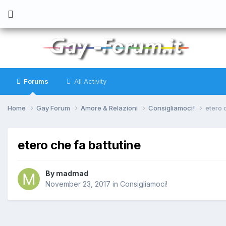
Forums
All Activity
Home
Gay Forum
Amore & Relazioni
Consigliamoci!
etero 
etero che fa battutine
By
madmad
November 23, 2017
in
Consigliamoci!