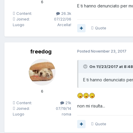
6
E ti hanno denunciato per mo
Content:
26.3k
Joined:
07/22/06
Luogo
Arcella!
Quote
freedog
Posted
November 23, 2017
On 11/23/2017 at 8:48
E ti hanno denunciato per
6
Content:
21k
non mi risulta...
Joined:
07/19/14
Luogo
roma
Quote