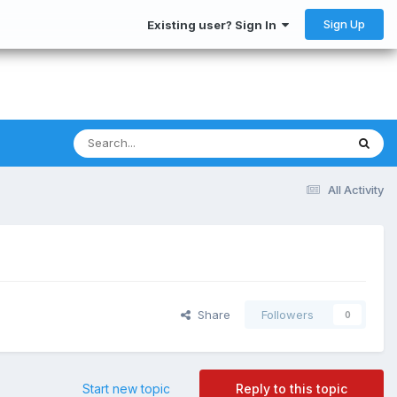
Sign Up
Existing user? Sign In
All Activity
Share
Followers
0
Start new topic
Reply to this topic