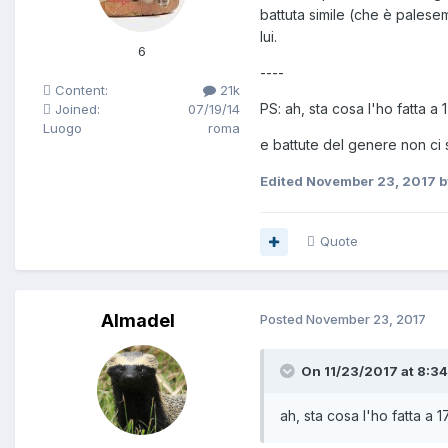
battuta simile (che è palesem
lui.
6
----
Content:
21k
PS: ah, sta cosa l'ho fatta a 
Joined:
07/19/14
Luogo
roma
e battute del genere non ci 
Edited
November 23, 2017
b
Quote
Almadel
Posted
November 23, 2017
On 11/23/2017 at 8:34
ah, sta cosa l'ho fatta a 1