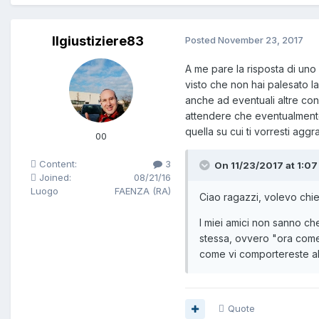
Ilgiustiziere83
Posted
November 23, 2017
A me pare la risposta di uno
visto che non hai palesato la
anche ad eventuali altre con
attendere che eventualmente s
quella su cui ti vorresti agg
00
Content:
3
On 11/23/2017 at 1:0
Joined:
08/21/16
Luogo
FAENZA (RA)
Ciao ragazzi, volevo chie
I miei amici non sanno che
stessa, ovvero "ora come
come vi comportereste a
Quote