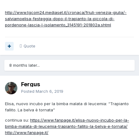
http://www.tgcom24.mediaset.it/cronaca/friuli-venezia-giulia/-
salviamoelisa-festeggia-dopo-il-trapianto-la-piccola-di-
pordenone-lascia-l-isolamento_3145191-201802a.shtml
Quote
8 months later...
Fergus
Posted
March 6, 2019
Elisa, nuovo incubo per la bimba malata di leucemia: “Trapianto
fallito. La belva è tornata”
continua su:
https://www.fanpage.it/elisa-nuovo-incubo-per-la-
bimba-malata-di-leucemia-trapianto-fallito-la-belva-e-tornata/
http://www.fanpage.it/