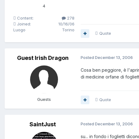
4
Content:
278
Joined:
10/16/06
Luogo
Torino
Quote
Guest Irish Dragon
Posted
December 13, 2006
Cosa ben peggiore, è l'aprir
di medicine orfane di foglie
Guests
Quote
SaintJust
Posted
December 13, 2006
su... in fondo i foglietti di