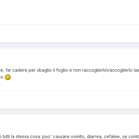
e, far cadere per sbaglio il foglio e non raccoglierlo\raccoglierlo l
tto
cono tutti la stessa cosa: puo' causare vomito, diarrea, cefalee, se co