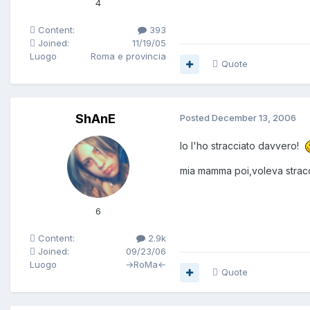
4
Content:
393
Joined:
11/19/05
Luogo
Roma e provincia
Quote
ShAnE
Posted
December 13, 2006
Io l'ho stracciato davvero!
mia mamma poi,voleva strac
6
Content:
2.9k
Joined:
09/23/06
Luogo
→RoMa←
Quote