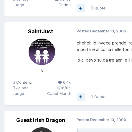
Luogo
Torino
Quote
SaintJust
Posted
December 13, 2006
eheheh io invece prendo, re
e portare al coma nelle forme
Io ci bevo su da tre anni e i
6
Content:
6.4k
Joined:
01/16/06
Luogo
Caput Mundi
Quote
Guest Irish Dragon
Posted
December 13, 2006