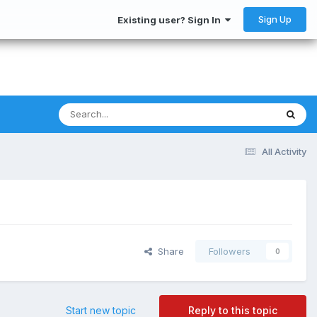
Sign Up
Existing user? Sign In
All Activity
Share
Followers
0
Start new topic
Reply to this topic