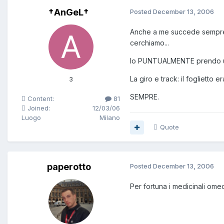
†AnGeL†
Posted
December 13, 2006
Anche a me succede sempre!!!!
cerchiamo...
Io PUNTUALMENTE prendo una m
La giro e track: il foglietto era
3
SEMPRE.
Content:
81
Joined:
12/03/06
Luogo
Milano
Quote
paperotto
Posted
December 13, 2006
Per fortuna i medicinali ome