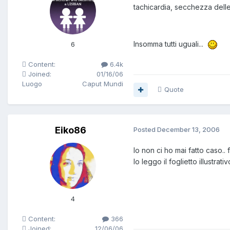
tachicardia, secchezza delle
Insomma tutti uguali...
6
Content:
6.4k
Joined:
01/16/06
Luogo
Caput Mundi
Quote
Eiko86
Posted
December 13, 2006
Io non ci ho mai fatto caso
lo leggo il foglietto illustra
4
Content:
366
Joined:
12/06/06