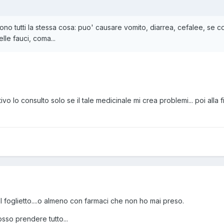
 dicono tutti la stessa cosa: puo' causare vomito, diarrea, cefalee, se
lle fauci, coma...
ativo lo consulto solo se il tale medicinale mi crea problemi... poi al
 foglietto....o almeno con farmaci che non ho mai preso.
sso prendere tutto...