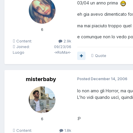
03/04 un anno prima
eh gia avevo dimenticato fos
ma mai piaciuto troppo quel f
6
e comunque non lo vedo po
Content:
2.9k
Joined:
09/23/06
Luogo
→RoMa←
Quote
misterbaby
Posted
December 14, 2006
Io non amo gli Horror, ma qu
L'ho vidi quando uscì, quindi
:P
6
Content:
1.8k