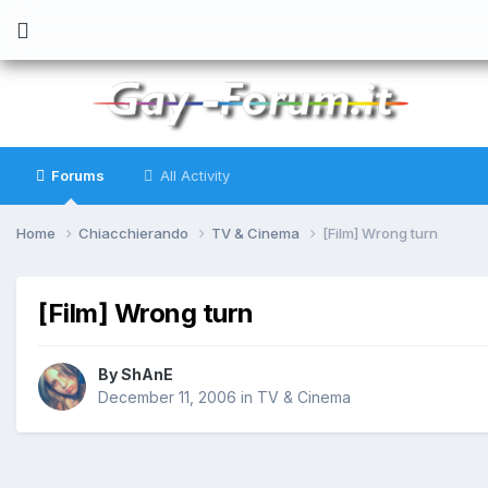
Forums
All Activity
Home
Chiacchierando
TV & Cinema
[Film] Wrong turn
[Film] Wrong turn
By
ShAnE
December 11, 2006
in
TV & Cinema