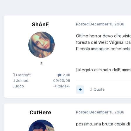
ShAnE
Posted
December 11, 2006
Ottimo horror devo dire,vist
foresta del West Virginia. D
Piccola immagine come antic
6
[allegato eliminato dall\'amm
Content:
2.9k
Joined:
09/23/06
Luogo
→RoMa←
Quote
CutHere
Posted
December 11, 2006
pessimo..una brutta copia di