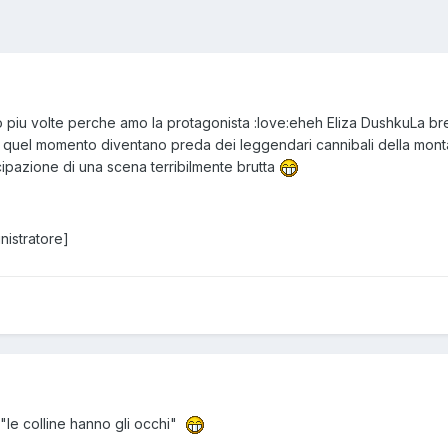
o piu volte perche amo la protagonista :love:eheh Eliza DushkuLa br
a quel momento diventano preda dei leggendari cannibali della monta
ipazione di una scena terribilmente brutta
inistratore]
 "le colline hanno gli occhi"