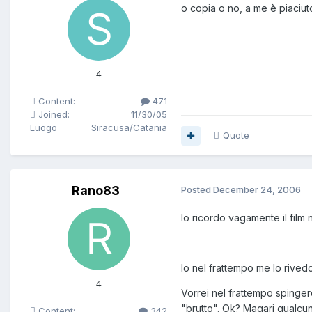
o copia o no, a me è piaciuto
4
Content:
471
Joined:
11/30/05
Luogo
Siracusa/Catania
Quote
Rano83
Posted
December 24, 2006
Io ricordo vagamente il film 
Io nel frattempo me lo rived
4
Vorrei nel frattempo spingere
"brutto". Ok? Magari qualcun
Content:
342