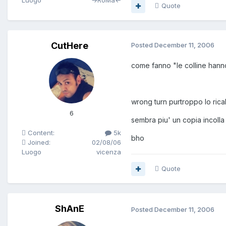
Luogo
→RoMa←
Quote
CutHere
Posted
December 11, 2006
come fanno "le colline hanno
wrong turn purtroppo lo ric
6
sembra piu' un copia incolla 
Content:
5k
bho
Joined:
02/08/06
Luogo
vicenza
Quote
ShAnE
Posted
December 11, 2006