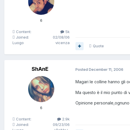
6
Content:
5k
Joined:
02/08/06
Luogo
vicenza
Quote
ShAnE
Posted
December 11, 2006
Magari le colline hanno gli o
Ma questo è il mio punto di vi
Opinione personale,ognuno
6
Content:
2.9k
Joined:
09/23/06