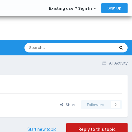
Sign Up
Existing user? Sign In
All Activity
Share
Followers
0
Start new topic
Reply to this topic