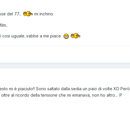
se del 77...
mi inchino
ilm..
i cosi uguale..vabbe a me piace
esto mi è piaciuto!! Sono saltato dalla sedia un paio di volte XD Per
 oltre al ricordo della tensione che mi emanava, non ho altro... :P