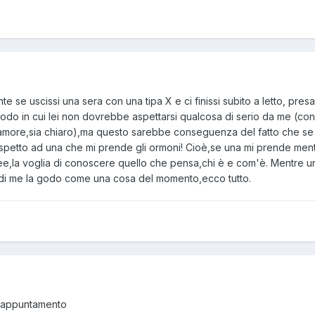
se uscissi una sera con una tipa X e ci finissi subito a letto, presa
 modo in cui lei non dovrebbe aspettarsi qualcosa di serio da me
ero amore,sia chiaro),ma questo sarebbe conseguenza del fatto che 
 rispetto ad una che mi prende gli ormoni! Cioè,se una mi prende men
dee,la voglia di conoscere quello che pensa,chi è e com'è. Mentre una
ndi me la godo come una cosa del momento,ecco tutto.
mo appuntamento