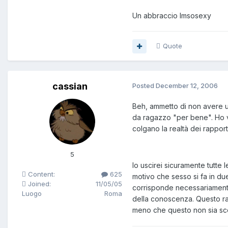
Un abbraccio Imsosexy
Quote
cassian
Posted
December 12, 2006
Beh, ammetto di non avere un
da ragazzo "per bene". Ho v
colgano la realtà dei rapport
5
Io uscirei sicuramente tutte
Content:
625
motivo che sesso si fa in d
Joined:
11/05/05
corrisponde necessariamente 
Luogo
Roma
della conoscenza. Questo r
meno che questo non sia sc