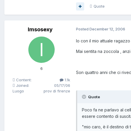
Quote
Imsosexy
Posted
December 12, 2006
Io con il mio attuale ragazzo 
Mai sentita na zoccola , anzi ti
6
Son quattro anni che ci rive
Content:
1.1k
Joined:
05/17/06
Luogo
prov di firenze
Quote
Poco fa ne parlavo al ce
essere contento di suscit
"mio caro, è il destino di