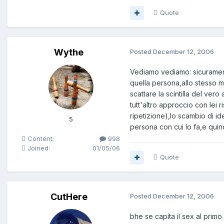
Quote
Wythe
Posted
December 12, 2006
Vediamo vediamo: sicuramente 
quella persona,allo stesso
scattare la scintilla del v
tutt'altro approccio con lei
ripetizione),lo scambio di i
5
persona con cui lo fa,e qui
Content:
998
Joined:
01/05/06
Quote
CutHere
Posted
December 12, 2006
bhe se capita il sex al pri