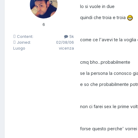
lo si vuole in due
quindi che troia e troia
6
Content:
5k
come ce l'avevi te la voglia
Joined:
02/08/06
Luogo
vicenza
cmq bho...probabilmente
se la persona la conosco gi
e so che probabilmente pot
non ci farei sex le prime vol
forse questo perche' vorrei d