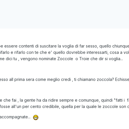
be essere contenti di suscitare la voglia di far sesso, quello chiunq
 rifarlo e rifarlo con te che e' quello dovrebbe interessarti, cosa a vo
ome dici tu , vengono nominate Zoccole o Troie che dir si voglia...
l sesso all prima sera come meglio credi , ti chiamano zoccola? Echisse
he fai , la gente ha da ridire sempre e comunque, quindi "fatti i fatt
fosse all'un per cento credibile, quella per la quale le zoccole son de
e accompagnate...