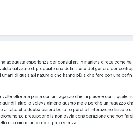
a adeguata esperienza per consigliarti in maniera diretta come ha f
oluto utilizzare di proposito una definizione del genere per contr
i umani di qualsiasi natura e che hanno più a che fare con una defini
 le volte oltre alla prima con un ragazzo che mi piace e con il quale
ue quindi l'altro lo voleva almeno quanto me e perchè un ragazzo ch
al fatto che debba essere bello) e perchè l'interazione fisica è un
agionamento presuppone la non ovvia considerazione che non farei
elto di comune accordo in precedenza.