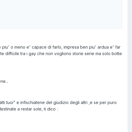
ue piu' o meno e' capace di farlo, impresa ben piu' ardua e' far
lte difficile tra i gay che non vogliono storie serie ma solo botte
ne...
i tuoi" e infischiatene del giudizio degli altri ,e se per puro
stinate a restar sole, ti dico :