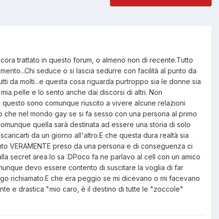
cora trattato in questo forum, o almeno non di recente.Tutto
ento...Chi seduce o si lascia sedurre con facilità al punto da
ti da molti...e questa cosa riguarda purtroppo sia le donne sia
ia pelle e lo sento anche dai discorsi di altri. Non
 questo sono comunque riuscito a vivere alcune relazioni
o che nel mondo gay se si fa sesso con una persona al primo
omunque quella sarà destinata ad essere una storia di solo
caricarti da un giorno all'altro.E che questa dura realtà sia
 sento VERAMENTE preso da una persona e di conseguenza ci
 alla secret area lo sa :DPoco fa ne parlavo al cell con un amico
munque devo essere contento di suscitare la voglia di far
go richiamato.E che era peggio se mi dicevano o mi facevano
 e drastica "mio caro, è il destino di tutte le "zoccole"