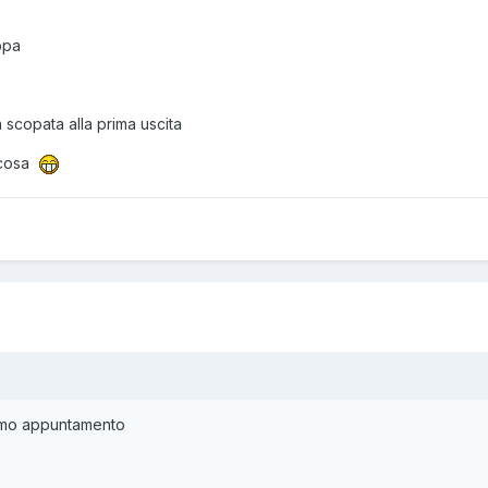
ppa
a scopata alla prima uscita
alcosa
primo appuntamento