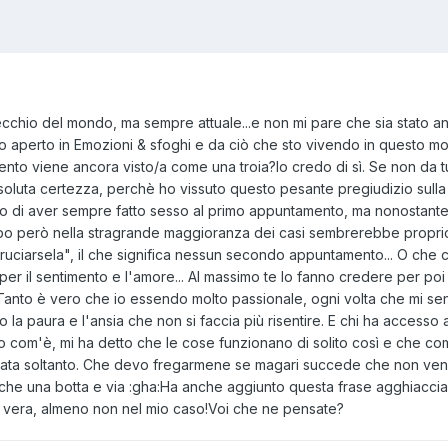
chio del mondo, ma sempre attuale...e non mi pare che sia stato an
o aperto in Emozioni & sfoghi e da ciò che sto vivendo in questo mom
nto viene ancora visto/a come una troia?Io credo di sì. Se non da tut
soluta certezza, perchè ho vissuto questo pesante pregiudizio sulla m
o di aver sempre fatto sesso al primo appuntamento, ma nonostante
oppo però nella stragrande maggioranza dei casi sembrerebbe propri
uciarsela", il che significa nessun secondo appuntamento... O che c
r il sentimento e l'amore... Al massimo te lo fanno credere per poi s
.Tanto è vero che io essendo molto passionale, ogni volta che mi
o la paura e l'ansia che non si faccia più risentire. E chi ha accesso
o com'è, mi ha detto che le cose funzionano di solito così e che co
rata soltanto. Che devo fregarmene se magari succede che non ven
e una botta e via :gha:Ha anche aggiunto questa frase agghiacciante
 vera, almeno non nel mio caso!Voi che ne pensate?