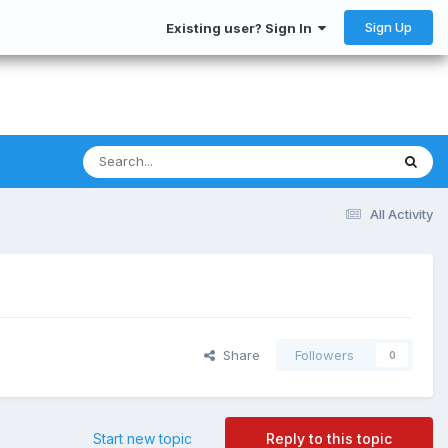
Sign Up
Existing user? Sign In
All Activity
Share
Followers
0
Start new topic
Reply to this topic