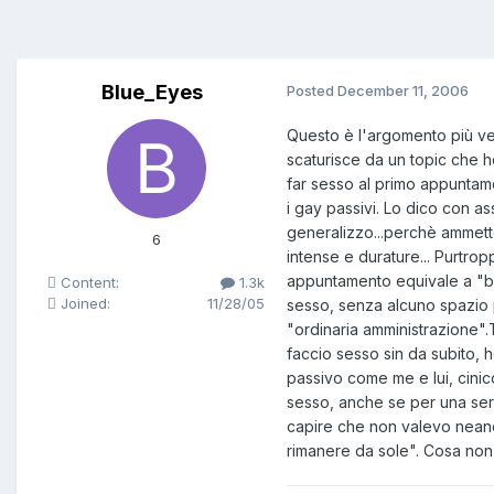
Blue_Eyes
Posted
December 11, 2006
Questo è l'argomento più vec
scaturisce da un topic che h
far sesso al primo appuntame
i gay passivi. Lo dico con as
generalizzo...perchè ammett
6
intense e durature... Purtr
appuntamento equivale a "br
Content:
1.3k
Joined:
11/28/05
sesso, senza alcuno spazio pe
"ordinaria amministrazione"
faccio sesso sin da subito, h
passivo come me e lui, cinic
sesso, anche se per una se
capire che non valevo neanch
rimanere da sole". Cosa non