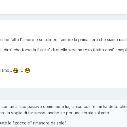
ci ho fatto l'amore e sottolineo l'amore la prima sera che siamo usciti
 diro' che forse la fisicita' di quella sera ha reso il tutto cosi' completo
diamo...
:D
ll con un amico passivo come me e lui, cinico com'è, mi ha detto ch
are la voglia di far sesso, anche se per una serata soltanto.
 tutte le "zoccole" rimanere da sole".