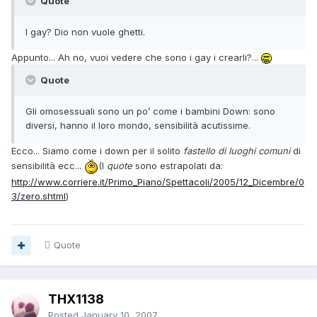
Quote
I gay? Dio non vuole ghetti.
Appunto... Ah no, vuoi vedere che sono i gay i crearli?...
Quote
Gli omosessuali sono un po’ come i bambini Down: sono
diversi, hanno il loro mondo, sensibilità acutissime.
Ecco... Siamo come i down per il solito
fastello di luoghi comuni
di
sensibilità ecc...
(I
quote
sono estrapolati da:
http://www.corriere.it/Primo_Piano/Spettacoli/2005/12_Dicembre/0
3/zero.shtml
)
Quote
THX1138
Posted
January 10, 2007