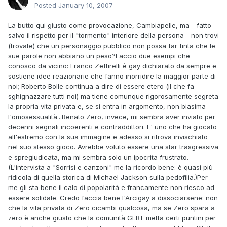
Posted
January 10, 2007
La butto qui giusto come provocazione, Cambiapelle, ma - fatto
salvo il rispetto per il "tormento" interiore della persona - non trovi
(trovate) che un personaggio pubblico non possa far finta che le
sue parole non abbiano un peso?Faccio due esempi che
conosco da vicino: Franco Zeffirelli è gay dichiarato da sempre e
sostiene idee reazionarie che fanno inorridire la maggior parte di
noi; Roberto Bolle continua a dire di essere etero (il che fa
sghignazzare tutti noi) ma tiene comunque rigorosamente segreta
la propria vita privata e, se si entra in argomento, non biasima
l'omosessualità...Renato Zero, invece, mi sembra aver inviato per
decenni segnali incoerenti e contraddittori. E' uno che ha giocato
all'estremo con la sua immagine e adesso si ritrova invischiato
nel suo stesso gioco. Avrebbe voluto essere una star trasgressiva
e spregiudicata, ma mi sembra solo un ipocrita frustrato.
(L'intervista a "Sorrisi e canzoni" me la ricordo bene: è quasi più
ridicola di quella storica di MIchael Jackson sulla pedofilia.)Per
me gli sta bene il calo di popolarità e francamente non riesco ad
essere solidale. Credo faccia bene l'Arcigay a dissociarsene: non
che la vita privata di Zero cicambi qualcosa, ma se Zero spara a
zero è anche giusto che la comunità GLBT metta certi puntini per