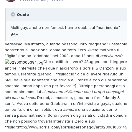
Quote
Molti gay, anche non famosi, hanno dubbi sul "matrimonio"
gay.
Verissimo. Ma intanto, quando possono, loro "aggirano" l'ostacolo
ricorrendo all'adozione, come ha fatto Zero. Avete mai visto il
"figlio" che ha "adottato" nel 2003, dopo 12 anni di
convivenza
?
Che cariiiiiiiiiini, vero? :)Suggerisco di leggere
anche l'intervista che i due rilasciarono a Sorrisi & Canzoni a suo
tempo. Esilarante quando il "figlioccio" dice di avere ricevuto un
SMS dalla sua fidanzata che studia a Firenze e con cui si sarebbe
sposato l'anno dopo (ma per favore!!!!). Oltralpe personaggi dello
spettacolo come lui
si uniscono civilmente con i propri compagni
alla luce del sole
. Da noi, al massimo, giocano a fare "daddy &
son"... Aveva detto bene Gabbana in un'intervista a gay.it, qualche
tempo fa: chi c'ha i soldi, trova
sempre
una soluzione, con o
senza pacs/matrimoni. Sono i poveri disgraziati di cittadini comuni
che non possono trovarla.Intervista a Zero e suo
"figlio":http://www.sorrisi.com/sorrisi/personaggi/art023001006145