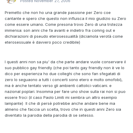
Posted
November 27, 2006
Premetto che non ho una grande passione per Zero coe
cantante e spero che questo non influisca il mio giudizio su Zero
come essere umano. Come presona trovo Zero di una trstezza
immensa: son anni che fa avanti e indietro fra comng out e
dichiarazioni di pseudo eterosessualità (diciamola verotà come
eterosessuale è davvero poco credibile)
I questi anni non sa piu' da che parte andare vuole conservare il
suo pubblico gay friendly (che poi tanto gay friendly non è ve lo
dico per esperienza ho due colleghi che sono fan sfegatati di
zero lo seguaono a tutti i concerti sono etero e molto omofobi),
ma è anche tentato verso gli ambienti cattolici-vaticani. e
nazional poplari. Insomma per fare uno show sulla rai non si puo
essere froci (il caso Paolo Limiti mi sembra un altro esempio
lampante) Il che di persè potrebbe anche andare bene ma
almeno che faccia un scelta, trovo che in questi anni Zero sia
diventato la parodia della parodia di se setesso.