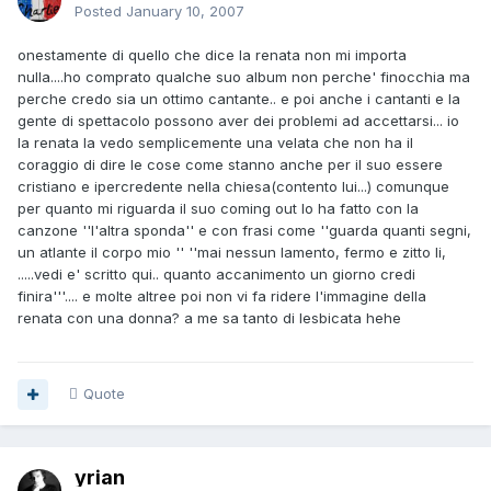
Posted
January 10, 2007
onestamente di quello che dice la renata non mi importa
nulla....ho comprato qualche suo album non perche' finocchia ma
perche credo sia un ottimo cantante.. e poi anche i cantanti e la
gente di spettacolo possono aver dei problemi ad accettarsi... io
la renata la vedo semplicemente una velata che non ha il
coraggio di dire le cose come stanno anche per il suo essere
cristiano e ipercredente nella chiesa(contento lui...) comunque
per quanto mi riguarda il suo coming out lo ha fatto con la
canzone ''l'altra sponda'' e con frasi come ''guarda quanti segni,
un atlante il corpo mio '' ''mai nessun lamento, fermo e zitto li,
.....vedi e' scritto qui.. quanto accanimento un giorno credi
finira'''.... e molte altree poi non vi fa ridere l'immagine della
renata con una donna? a me sa tanto di lesbicata hehe
Quote
yrian