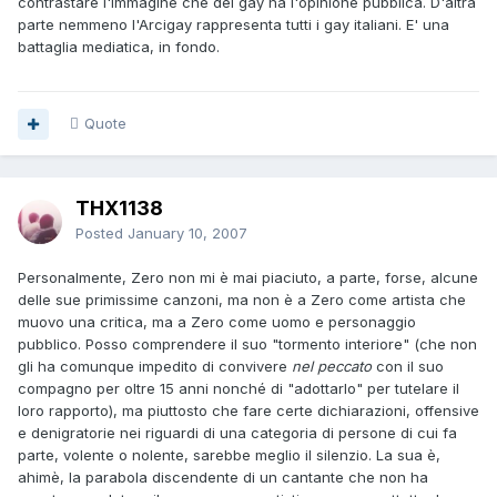
contrastare l'immagine che dei gay ha l'opinione pubblica. D'altra
parte nemmeno l'Arcigay rappresenta tutti i gay italiani. E' una
battaglia mediatica, in fondo.
Quote
THX1138
Posted
January 10, 2007
Personalmente, Zero non mi è mai piaciuto, a parte, forse, alcune
delle sue primissime canzoni, ma non è a Zero come artista che
muovo una critica, ma a Zero come uomo e personaggio
pubblico. Posso comprendere il suo "tormento interiore" (che non
gli ha comunque impedito di convivere
nel peccato
con il suo
compagno per oltre 15 anni nonché di "adottarlo" per tutelare il
loro rapporto), ma piuttosto che fare certe dichiarazioni, offensive
e denigratorie nei riguardi di una categoria di persone di cui fa
parte, volente o nolente, sarebbe meglio il silenzio. La sua è,
ahimè, la parabola discendente di un cantante che non ha