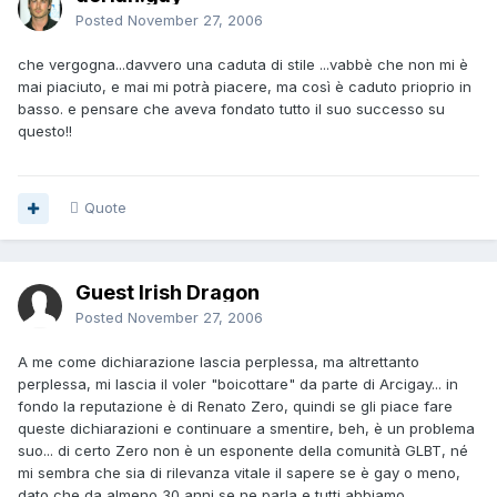
Posted
November 27, 2006
che vergogna...davvero una caduta di stile ...vabbè che non mi è
mai piaciuto, e mai mi potrà piacere, ma così è caduto prioprio in
basso. e pensare che aveva fondato tutto il suo successo su
questo!!
Quote
Guest Irish Dragon
Posted
November 27, 2006
A me come dichiarazione lascia perplessa, ma altrettanto
perplessa, mi lascia il voler "boicottare" da parte di Arcigay... in
fondo la reputazione è di Renato Zero, quindi se gli piace fare
queste dichiarazioni e continuare a smentire, beh, è un problema
suo... di certo Zero non è un esponente della comunità GLBT, né
mi sembra che sia di rilevanza vitale il sapere se è gay o meno,
dato che da almeno 30 anni se ne parla e tutti abbiamo