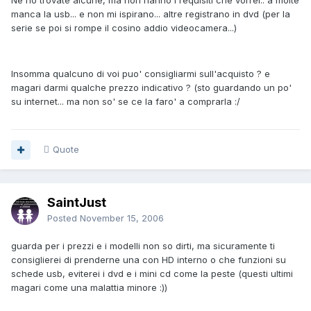
Ne ho trovate alcune, ma non hanno i requisiti che vorrei.. a molte
manca la usb... e non mi ispirano... altre registrano in dvd (per la
serie se poi si rompe il cosino addio videocamera...)
Insomma qualcuno di voi puo' consigliarmi sull'acquisto ? e
magari darmi qualche prezzo indicativo ? (sto guardando un po'
su internet... ma non so' se ce la faro' a comprarla :/
Quote
SaintJust
Posted
November 15, 2006
guarda per i prezzi e i modelli non so dirti, ma sicuramente ti
consiglierei di prenderne una con HD interno o che funzioni su
schede usb, eviterei i dvd e i mini cd come la peste (questi ultimi
magari come una malattia minore :))