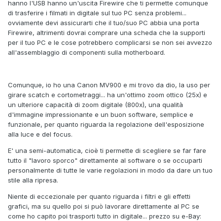
hanno l'USB hanno un'uscita Firewire che ti permette comunque
di trasferire i filmati in digitale sul tuo PC senza problemi...
ovviamente devi assicurarti che il tuo/suo PC abbia una porta
Firewire, altrimenti dovrai comprare una scheda che la supporti
per il tuo PC e le cose potrebbero complicarsi se non sei avvezzo
all'assemblaggio di componenti sulla motherboard.
Comunque, io ho una Canon MV900 e mi trovo da dio, la uso per
girare scatch e cortometraggi... ha un'ottimo zoom ottico (25x) e
un ulteriore capacità di zoom digitale (800x), una qualità
d'immagine impressionante e un buon software, semplice e
funzionale, per quanto riguarda la regolazione dell'esposizione
alla luce e del focus.
E' una semi-automatica, cioè ti permette di scegliere se far fare
tutto il "lavoro sporco" direttamente al software o se occuparti
personalmente di tutte le varie regolazioni in modo da dare un tuo
stile alla ripresa.
Niente di eccezionale per quanto riguarda i filtri e gli effetti
grafici, ma su quello poi si può lavorare direttamente al PC se
come ho capito poi trasporti tutto in digitale... prezzo su e-Bay: