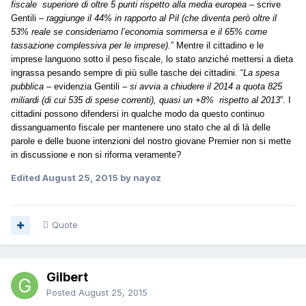
fiscale
superiore di oltre 5 punti rispetto alla media europea
– scrive
Gentili –
raggiunge il 44% in rapporto al Pil (che diventa però oltre il
53% reale se consideriamo l’economia sommersa e il 65% come
tassazione complessiva per le imprese).
” Mentre il cittadino e le
imprese languono sotto il peso fiscale, lo stato anziché mettersi a dieta
ingrassa pesando sempre di più sulle tasche dei cittadini. “
La spesa
pubblica –
evidenzia Gentili
– si avvia a chiudere il 2014 a quota 825
miliardi (di cui 535 di spese correnti), quasi un +8% rispetto al 2013
”. I
cittadini possono difendersi in qualche modo da questo continuo
dissanguamento fiscale per mantenere uno stato che al di là delle
parole e delle buone intenzioni del nostro giovane Premier non si mette
in discussione e non si riforma veramente?
Edited
August 25, 2015
by nayoz
Quote
Gilbert
Posted
August 25, 2015