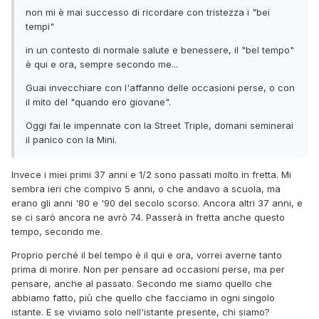
non mi è mai successo di ricordare con tristezza i "bei
tempi"
in un contesto di normale salute e benessere, il "bel tempo"
è qui e ora, sempre secondo me...
Guai invecchiare con l'affanno delle occasioni perse, o con
il mito del "quando ero giovane".
Oggi fai le impennate con la Street Triple, domani seminerai
il panico con la Mini.
Invece i miei primi 37 anni e 1/2 sono passati molto in fretta. Mi
sembra ieri che compivo 5 anni, o che andavo a scuola, ma
erano gli anni '80 e '90 del secolo scorso. Ancora altri 37 anni, e
se ci sarò ancora ne avrò 74. Passerà in fretta anche questo
tempo, secondo me.
Proprio perché il bel tempo è il qui e ora, vorrei averne tanto
prima di morire. Non per pensare ad occasioni perse, ma per
pensare, anche al passato. Secondo me siamo quello che
abbiamo fatto, più che quello che facciamo in ogni singolo
istante. E se viviamo solo nell'istante presente, chi siamo?