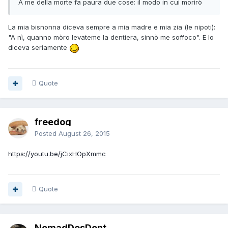
A me della morte fa paura due cose: il modo in cui morirò
La mia bisnonna diceva sempre a mia madre e mia zia (le nipoti):
"A nì, quanno mòro levateme la dentiera, sinnò me soffoco". E lo
diceva seriamente
Quote
freedog
Posted
August 26, 2015
https://youtu.be/jCixHOpXmmc
Quote
NomadDesDent