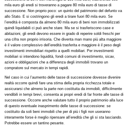
mila euro gli eredi si troveranno a pagare 80 mila euro di tasse di
successione. Non proprio poco: un quinto del patrimonio del defunto va
allo Stato. E si costringono gli eredi a tirare fuori 80 mila euro. Se
l’eredità è composta da almeno 80 mila euro di beni non immobilizzati
quindi liquidabili ci può anche stare. Ma se si trasferiscono case e
abitazioni, gli eredi devono essere in grado di reperire soldi freschi per
una cifra non proprio irrisoria. Che diventa man mano più alta maggiore
è il valore complessivo dell’eredità trasferita e maggiore è il peso degli
investimenti immobiliari rispetto a quelli mobiliari. Per investimenti
mobiliari si intendono liquidità, fondi comuni di investimento, sicav,
azioni e obbligazioni che a differenza degli immobili trovano un
compratore sul mercato in tempi rapidi.
Nel caso in cui l’aumento delle tasse di successione dovesse divenire
realtà occorre quindi fare una stima della propria ricchezza totale e
assicurarsi che almeno la parte non costituita da immobili, difficilmente
vendibili in tempi brevi, consenta ai propri eredi di far fronte alle tasse di
successione. Occorre anche valutare tutto il proprio patrimonio alla luce
di questo eventuale inasprimento delle tasse di successione: se
costituito da soli beni immobili che per di più i figli non useranno
interamente forse è meglio ripensare all’eredità che gli si sta lasciando.
Potrebbe essere un tantino pesante.