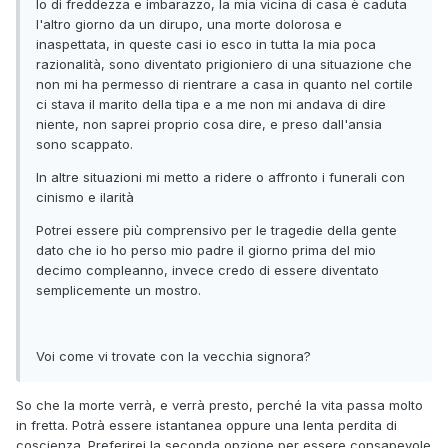
Io di freddezza e imbarazzo, la mia vicina di casa è caduta
l'altro giorno da un dirupo, una morte dolorosa e
inaspettata, in queste casi io esco in tutta la mia poca
razionalità, sono diventato prigioniero di una situazione che
non mi ha permesso di rientrare a casa in quanto nel cortile
ci stava il marito della tipa e a me non mi andava di dire
niente, non saprei proprio cosa dire, e preso dall'ansia
sono scappato.
In altre situazioni mi metto a ridere o affronto i funerali con
cinismo e ilarità
Potrei essere più comprensivo per le tragedie della gente
dato che io ho perso mio padre il giorno prima del mio
decimo compleanno, invece credo di essere diventato
semplicemente un mostro.
Voi come vi trovate con la vecchia signora?
So che la morte verrà, e verrà presto, perché la vita passa molto
in fretta. Potrà essere istantanea oppure una lenta perdita di
coscienza. Preferirei la seconda opzione per essere consapevole