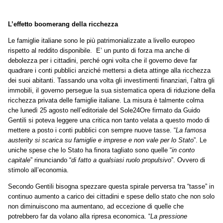
L’effetto boomerang della ricchezza
Le famiglie italiane sono le più patrimonializzate a livello europeo
rispetto al reddito disponibile. E’ un punto di forza ma anche di
debolezza per i cittadini, perché ogni volta che il governo deve far
quadrare i conti pubblici anziché mettersi a dieta attinge alla ricchezza
dei suoi abitanti. Tassando una volta gli investimenti finanziari, l’altra gli
immobili, il governo persegue la sua sistematica opera di riduzione della
ricchezza privata delle famiglie italiane. La misura è talmente colma
che lunedì 25 agosto nell’editoriale del Sole24Ore firmato da Guido
Gentili si poteva leggere una critica non tanto velata a questo modo di
mettere a posto i conti pubblici con sempre nuove tasse. “
La famosa
austerity si scarica su famiglie e imprese e non vale per lo Stato
”. Le
uniche spese che lo Stato ha finora tagliato sono quelle “
in conto
capitale
” rinunciando “
di fatto a qualsiasi ruolo propulsivo
”. Ovvero di
stimolo all’economia.
Secondo Gentili bisogna spezzare questa spirale perversa tra “tasse” in
continuo aumento a carico dei cittadini e spese dello stato che non solo
non diminuiscono ma aumentano, ad eccezione di quelle che
potrebbero far da volano alla ripresa economica. “
La pressione