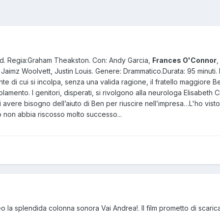
hild. Regia:Graham Theakston. Con: Andy Garcia,
Frances O'Connor
,
Jaimz Woolvett, Justin Louis. Genere: Drammatico.Durata: 95 minu
nte di cui si incolpa, senza una valida ragione, il fratello maggiore 
lamento. I genitori, disperati, si rivolgono alla neurologa Elisabeth Ch
 avere bisogno dell’aiuto di Ben per riuscire nell’impresa…L'ho vist
 non abbia riscosso molto successo...
o la splendida colonna sonora Vai Andrea!. Il film prometto di scar