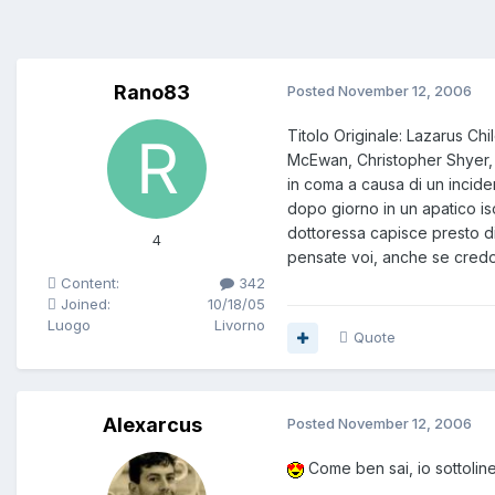
Rano83
Posted
November 12, 2006
Titolo Originale: Lazarus C
McEwan, Christopher Shyer, 
in coma a causa di un incide
dopo giorno in un apatico iso
dottoressa capisce presto di
4
pensate voi, anche se credo
Content:
342
Joined:
10/18/05
Luogo
Livorno
Quote
Alexarcus
Posted
November 12, 2006
Come ben sai, io sottoline