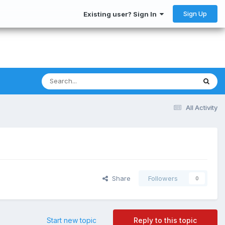
Sign Up
Existing user? Sign In
All Activity
Share
Followers
0
Start new topic
Reply to this topic