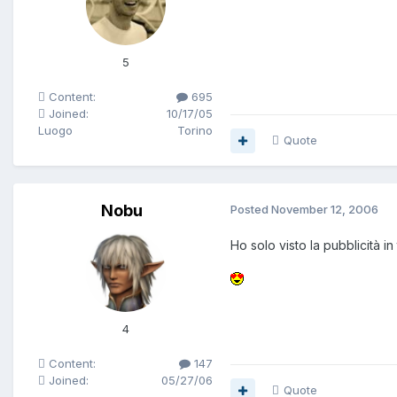
5
Content:
695
Joined:
10/17/05
Luogo
Torino
Quote
Nobu
Posted
November 12, 2006
Ho solo visto la pubblicità in
4
Content:
147
Joined:
05/27/06
Quote