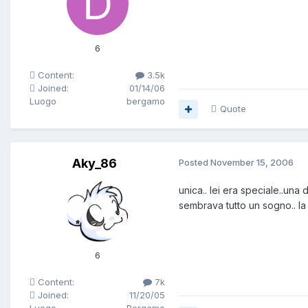
6
Content:
3.5k
Joined:
01/14/06
Luogo
bergamo
Quote
Aky_86
Posted
November 15, 2006
unica.. lei era speciale..una 
sembrava tutto un sogno.. la
6
Content:
7k
Joined:
11/20/05