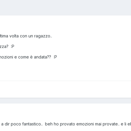
ltima volta con un ragazzo..
azza? :P
emozioni e come è andata?? :P
 a dir poco fantastico.. beh ho provato emozioni mai provate.. e li ebb