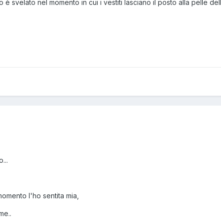
è svelato nel momento in cui i vestiti lasciano il posto alla pelle dell'a
...
 momento l'ho sentita mia,
me..