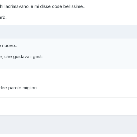
i lacrimavano..e mi disse cose bellissime..
rò..
o nuovo..
e, che guidava i gesti.
ire parole migliori..