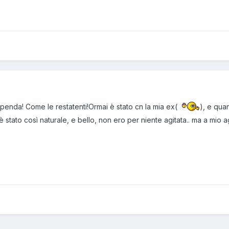
tupenda! Come le restatenti!Ormai è stato cn la mia ex(
), e qu
 stato così naturale, e bello, non ero per niente agitata.. ma a mio agi