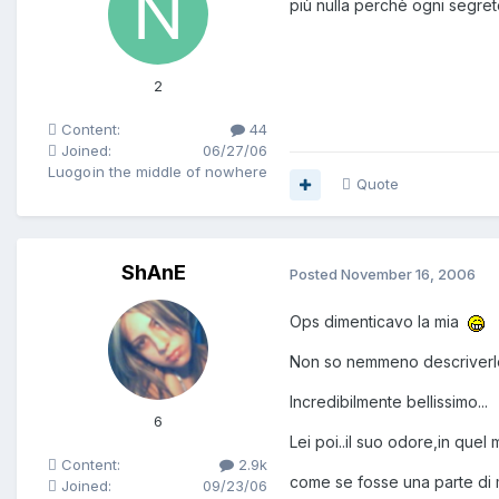
più nulla perchè ogni segreto 
2
Content:
44
Joined:
06/27/06
Luogo
in the middle of nowhere
Quote
ShAnE
Posted
November 16, 2006
Ops dimenticavo la mia
Non so nemmeno descriverlo
Incredibilmente bellissimo...
6
Lei poi..il suo odore,in quel
Content:
2.9k
come se fosse una parte di 
Joined:
09/23/06