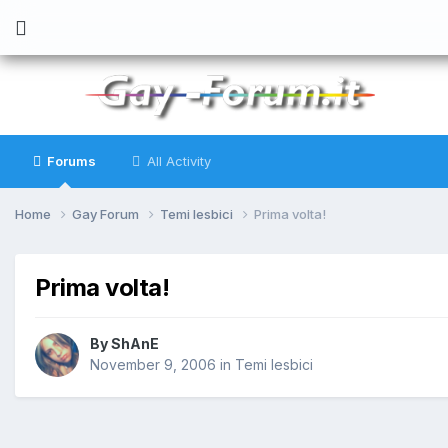
Forums
All Activity
Home
Gay Forum
Temi lesbici
Prima volta!
Prima volta!
By
ShAnE
November 9, 2006
in
Temi lesbici