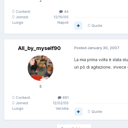
2
Content:
44
Joined:
12/10/05
Luogo
Napoli
Quote
All_by_myself90
Posted
January 30, 2007
La mia prima volta è stata s
un pò di agitazione.. invece è
5
Content:
891
Joined:
12/02/05
Luogo
Versilia
Quote