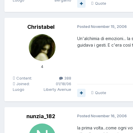
Luogo
Bergamo
Quote
Christabel
Posted
November 15, 2006
Un'alchimia di emozioni... l
guidava i gesti. E c'era cos
4
Content:
388
Joined:
01/18/06
Luogo
Liberty Avenue
Quote
nunzia_182
Posted
November 16, 2006
la prima volta...come ogni vo