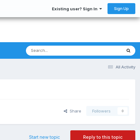
Sign Up
Existing user? Sign In
All Activity
Share
Followers
0
Start new topic
Reply to this topic