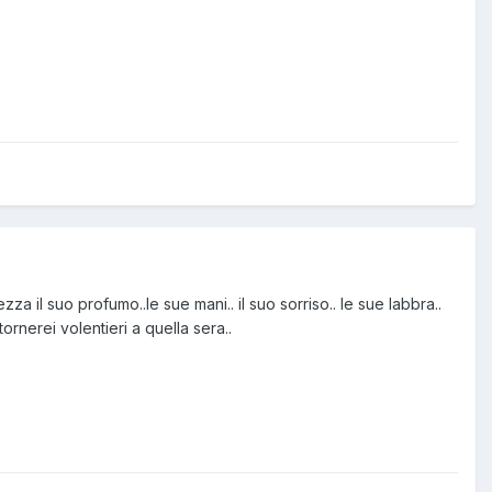
za il suo profumo..le sue mani.. il suo sorriso.. le sue labbra..
rnerei volentieri a quella sera..