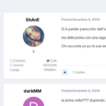
ShAnE
Posted
November 9, 2006
Si è parlato parecchio dell'u
ma della prima con una rag
Chi racconta un po le sue 
6
Content:
2.9k
Joined:
09/23/06
Luogo
→RoMa←
Quote
darkMM
Posted
November 9, 2006
la prima volta???? stupendo..