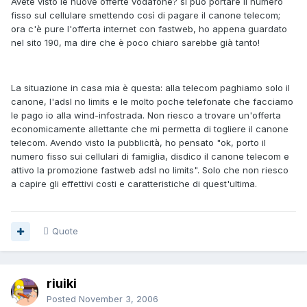
Avete visto le nuove offerte vodafone? si può portare il numero
fisso sul cellulare smettendo così di pagare il canone telecom;
ora c'è pure l'offerta internet con fastweb, ho appena guardato
nel sito 190, ma dire che è poco chiaro sarebbe già tanto!
La situazione in casa mia è questa: alla telecom paghiamo solo il
canone, l'adsl no limits e le molto poche telefonate che facciamo
le pago io alla wind-infostrada. Non riesco a trovare un'offerta
economicamente allettante che mi permetta di togliere il canone
telecom. Avendo visto la pubblicità, ho pensato "ok, porto il
numero fisso sui cellulari di famiglia, disdico il canone telecom e
attivo la promozione fastweb adsl no limits". Solo che non riesco
a capire gli effettivi costi e caratteristiche di quest'ultima.
Quote
riuiki
Posted
November 3, 2006