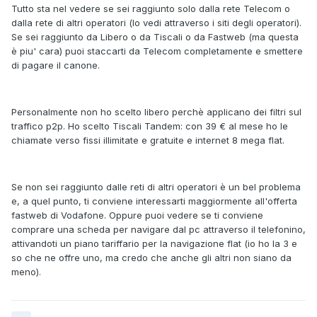
Tutto sta nel vedere se sei raggiunto solo dalla rete Telecom o
dalla rete di altri operatori (lo vedi attraverso i siti degli operatori).
Se sei raggiunto da Libero o da Tiscali o da Fastweb (ma questa
è piu' cara) puoi staccarti da Telecom completamente e smettere
di pagare il canone.
Personalmente non ho scelto libero perchè applicano dei filtri sul
traffico p2p. Ho scelto Tiscali Tandem: con 39 € al mese ho le
chiamate verso fissi illimitate e gratuite e internet 8 mega flat.
Se non sei raggiunto dalle reti di altri operatori è un bel problema
e, a quel punto, ti conviene interessarti maggiormente all'offerta
fastweb di Vodafone. Oppure puoi vedere se ti conviene
comprare una scheda per navigare dal pc attraverso il telefonino,
attivandoti un piano tariffario per la navigazione flat (io ho la 3 e
so che ne offre uno, ma credo che anche gli altri non siano da
meno).