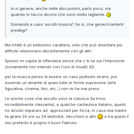
Io in genere, anche nelle discussioni, parlo poco, ma
quando lo faccio dicono che sono molto tagliente.
Domanda a caso: ascolti musica? Se sì, che generi/cantanti
prediligi?
Ma infatti è un bellissimo carattere, solo che può diventare più
difficile relazionarsi decentemente con gli altri.
Spesso mi capita di offendere senza che c'è ne sia l'intenzione
(ovviamente non intendo con l'uso di insulti) XD
per la musica penso di essere un caso piuttosto strano, pur
essendo un amante di quasi tutte le forme espressive (arte
figurativa, cinema, libri, etc...) non mi ha mai preso.
Le uniche cose che ascolto sono la classica (la trovo
incredibilmente rilassante), e qualche cantautore italiano, questi
ho dovuto imparare ad apprezzarli per forza, in casa mia madre
fa girare 24 ore su 24 deAndrè, Vecchioni e altri
e tra questi il
mio preferito è proprio il buon Fabrizio.