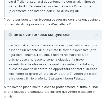
più difficile relazionarsi decentemente con gli altri. Spesso
mi capita di offendere senza che c'è ne sia l'intenzione
(ovviamente non intendo con l'uso di insulti) XD
Proprio per questo non bisogna esagerare con la stronzaggine e
ho cercato di migliorare su quest'aspetto. x'D
On 4/7/2015 at 10:56 AM, Lyke said:
per la musica penso di essere un caso piuttosto strano, pur
essendo un amante di quasi tutte le forme espressive (arte
figurativa, cinema, libri, etc...) non mi ha mai preso. Le
uniche cose che ascolto sono la classica (la trovo
incredibilmente rilassante), e qualche cantautore italiano,
questi ho dovuto imparare ad apprezzarli per forza, in casa
mia madre fa girare 24 ore su 24 deAndrè, Vecchioni e altri
e tra questi il mio preferito è proprio il buon Fabrizio.
A me invece piace molto e ascolto praticamente di tutto, quindi
anche classica e cantautorato italiano (De Andrè e Battiato in
primis).