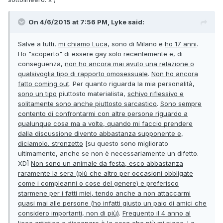
On 4/6/2015 at 7:56 PM, Lyke said:
Salve a tutti,
mi chiamo Luca
, sono di Milano e
ho 17 anni
.
Ho "scoperto" di essere gay solo recentemente e, di
conseguenza,
non ho ancora mai avuto una relazione o
qualsivoglia tipo di rapporto omosessuale
.
Non ho ancora
fatto coming out
. Per quanto riguarda la mia personalità,
sono un tipo
piuttosto materialista,
schivo riflessivo e
solitamente sono anche piuttosto sarcastico
.
Sono sempre
contento di confrontarmi con altre persone riguardo a
qualunque cosa ma a volte, quando mi faccio prendere
dalla discussione divento abbastanza supponente e,
diciamolo, stronzetto
[su questo sono migliorato
ultimamente, anche se non è necessariamente un difetto.
XD]
Non sono un animale da festa, esco abbastanza
raramente la sera (più che altro per occasioni obbligate
come i compleanni o cose del genere) e preferisco
starmene per i fatti miei, tendo anche a non attaccarmi
quasi mai alle persone (ho infatti giusto un paio di amici che
considero importanti, non di più)
.
Frequento il 4 anno al
liceo
artistico e disegnare è la cosa che più mi piace. La