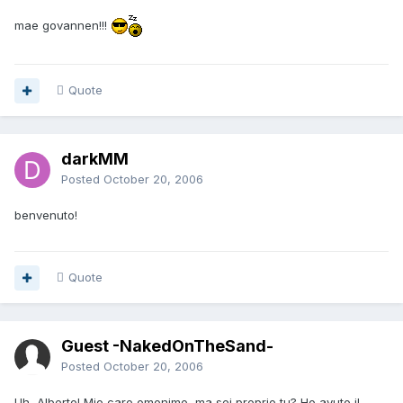
mae govannen!!!
Quote
darkMM
Posted
October 20, 2006
benvenuto!
Quote
Guest -NakedOnTheSand-
Posted
October 20, 2006
Uh, Alberto! Mio caro omonimo, ma sei proprio tu? Ho avuto il