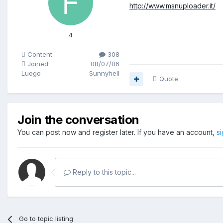
http://www.msnuploader.it/
4
Content:
308
Joined:
08/07/06
Luogo
Sunnyhell
Quote
Join the conversation
You can post now and register later. If you have an account,
s
Reply to this topic...
Go to topic listing