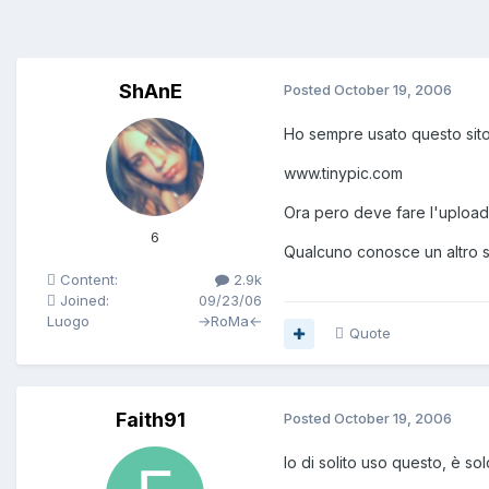
ShAnE
Posted
October 19, 2006
Ho sempre usato questo sito,
www.tinypic.com
Ora pero deve fare l'upload 
6
Qualcuno conosce un altro si
Content:
2.9k
Joined:
09/23/06
Luogo
→RoMa←
Quote
Faith91
Posted
October 19, 2006
Io di solito uso questo, è s