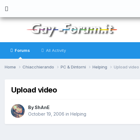
Forums
All Activity
Home
Chiacchierando
PC & Dintorni
Helping
Upload video
Upload video
By
ShAnE
October 19, 2006
in
Helping