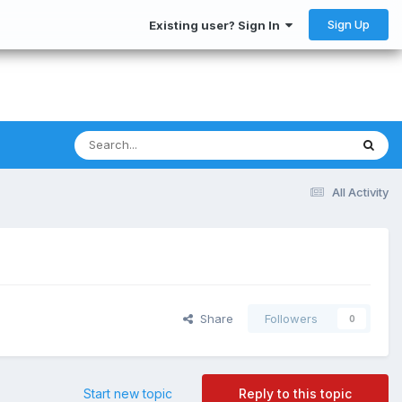
Sign Up
Existing user? Sign In
All Activity
Share
Followers
0
Start new topic
Reply to this topic