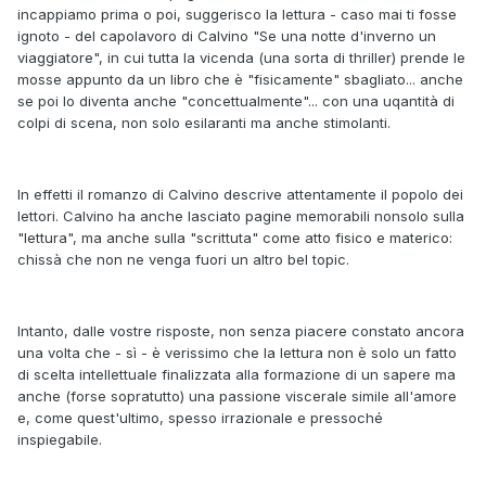
incappiamo prima o poi, suggerisco la lettura - caso mai ti fosse
ignoto - del capolavoro di Calvino "Se una notte d'inverno un
viaggiatore", in cui tutta la vicenda (una sorta di thriller) prende le
mosse appunto da un libro che è "fisicamente" sbagliato... anche
se poi lo diventa anche "concettualmente"... con una uqantità di
colpi di scena, non solo esilaranti ma anche stimolanti.
In effetti il romanzo di Calvino descrive attentamente il popolo dei
lettori. Calvino ha anche lasciato pagine memorabili nonsolo sulla
"lettura", ma anche sulla "scrittuta" come atto fisico e materico:
chissà che non ne venga fuori un altro bel topic.
Intanto, dalle vostre risposte, non senza piacere constato ancora
una volta che - sì - è verissimo che la lettura non è solo un fatto
di scelta intellettuale finalizzata alla formazione di un sapere ma
anche (forse sopratutto) una passione viscerale simile all'amore
e, come quest'ultimo, spesso irrazionale e pressoché
inspiegabile.