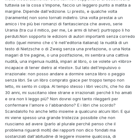
tuttavia se la cosa s'impone, faccio un leggero punto a matita a
margine. Dipende dall'edizione. Li presto, e qualche volta
(raramente) non sono tornati indietro. Una volta prestai a un
amico i tre più bei romanzi di fantascienza che avevo, serie
Urania (tra cui il mitico, per me, Le armi di Isher): purtroppo li ho
perduti.Non sopporto le edizioni di autori importanti senza corredo
dotto (quel minimo che c'è nell'editoria italiana): la nudità di un
testo di Nietzsche o di Zweig senza una prefazione, o una Nota
magari di tre pagine, o una postfazione, mi sembra una cattiva
nudità, una ingenua nudità, impari al libro, o se volete un «libro»
incapace di tener dietro al «testo». Sul lato dell'impulsivo o
irrazionale: non posso andare a dormire senza libro o peggio
senza libri. Se un libro comprato giace per troppo tempo non
letto, mi sento in colpa. Al tempo stesso i libri vecchi, che ho da
30 anni, mi suscitano idee strane e irrazionali: perché li ho amati
e ora non li leggo più? Non dovrei ogni tanto rileggerli per
confermare l'amore o l'abbandono? E i libri che scordo?
Scandalo!Io ho anche letto insieme a qualcuno alcuni libri. E qui
mi viene spesso una grande tristezza: possibile che non
riusciamo ad avere (parlo al plurale perché penso che il
problema riguardi molti) dei rapporti non dico fondati ma
sostanziati dall'abitudine di leggere insieme qualcosa, di