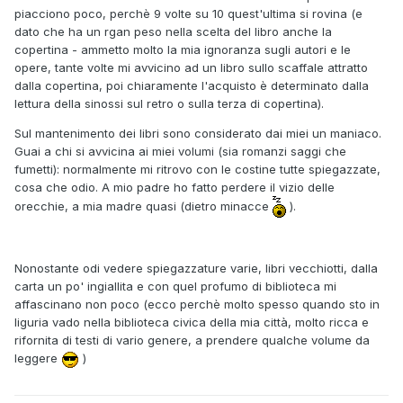
piacciono poco, perchè 9 volte su 10 quest'ultima si rovina (e
dato che ha un rgan peso nella scelta del libro anche la
copertina - ammetto molto la mia ignoranza sugli autori e le
opere, tante volte mi avvicino ad un libro sullo scaffale attratto
dalla copertina, poi chiaramente l'acquisto è determinato dalla
lettura della sinossi sul retro o sulla terza di copertina).
Sul mantenimento dei libri sono considerato dai miei un maniaco.
Guai a chi si avvicina ai miei volumi (sia romanzi saggi che
fumetti): normalmente mi ritrovo con le costine tutte spiegazzate,
cosa che odio. A mio padre ho fatto perdere il vizio delle
orecchie, a mia madre quasi (dietro minacce
).
Nonostante odi vedere spiegazzature varie, libri vecchiotti, dalla
carta un po' ingiallita e con quel profumo di biblioteca mi
affascinano non poco (ecco perchè molto spesso quando sto in
liguria vado nella biblioteca civica della mia città, molto ricca e
rifornita di testi di vario genere, a prendere qualche volume da
leggere
)