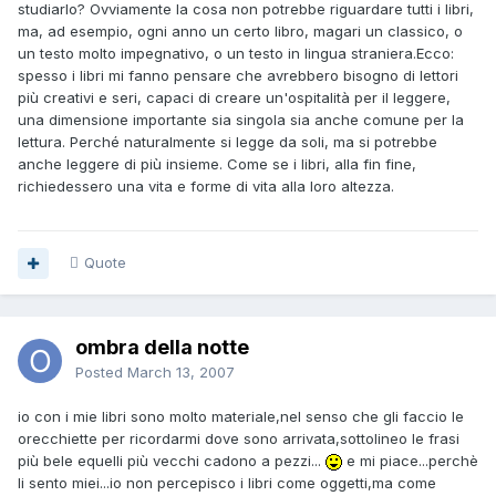
studiarlo? Ovviamente la cosa non potrebbe riguardare tutti i libri,
ma, ad esempio, ogni anno un certo libro, magari un classico, o
un testo molto impegnativo, o un testo in lingua straniera.Ecco:
spesso i libri mi fanno pensare che avrebbero bisogno di lettori
più creativi e seri, capaci di creare un'ospitalità per il leggere,
una dimensione importante sia singola sia anche comune per la
lettura. Perché naturalmente si legge da soli, ma si potrebbe
anche leggere di più insieme. Come se i libri, alla fin fine,
richiedessero una vita e forme di vita alla loro altezza.
Quote
ombra della notte
Posted
March 13, 2007
io con i mie libri sono molto materiale,nel senso che gli faccio le
orecchiette per ricordarmi dove sono arrivata,sottolineo le frasi
più bele equelli più vecchi cadono a pezzi...
e mi piace...perchè
li sento miei...io non percepisco i libri come oggetti,ma come