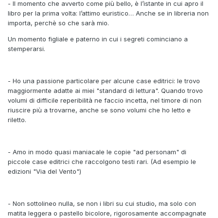
- Il momento che avverto come più bello, è l’istante in cui apro il
libro per la prima volta: l’attimo euristico… Anche se in libreria non
importa, perchè so che sarà mio.
Un momento figliale e paterno in cui i segreti cominciano a
stemperarsi.
- Ho una passione particolare per alcune case editrici: le trovo
maggiormente adatte ai miei "standard di lettura". Quando trovo
volumi di difficile reperibilità ne faccio incetta, nel timore di non
riuscire più a trovarne, anche se sono volumi che ho letto e
riletto.
- Amo in modo quasi maniacale le copie "ad personam" di
piccole case editrici che raccolgono testi rari. (Ad esempio le
edizioni "Via del Vento")
- Non sottolineo nulla, se non i libri su cui studio, ma solo con
matita leggera o pastello bicolore, rigorosamente accompagnate