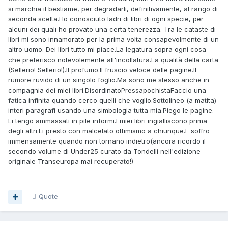
si marchia il bestiame, per degradarli, definitivamente, al rango di
seconda scelta.Ho conosciuto ladri di libri di ogni specie, per
alcuni dei quali ho provato una certa tenerezza. Tra le cataste di
libri mi sono innamorato per la prima volta consapevolmente di un
altro uomo. Dei libri tutto mi piace.La legatura sopra ogni cosa
che preferisco notevolemente all'incollatura.La qualità della carta
(Sellerio! Sellerio!).Il profumo.Il fruscio veloce delle pagine.Il
rumore ruvido di un singolo foglio.Ma sono me stesso anche in
compagnia dei miei libri.DisordinatoPressapochistaFaccio una
fatica infinita quando cerco quelli che voglio.Sottolineo (a matita)
interi paragrafi usando una simbologia tutta mia.Piego le pagine.
Li tengo ammassati in pile informi.I miei libri ingialliscono prima
degli altri.Li presto con malcelato ottimismo a chiunque.E soffro
immensamente quando non tornano indietro(ancora ricordo il
secondo volume di Under25 curato da Tondelli nell'edizione
originale Transeuropa mai recuperato!)
Quote