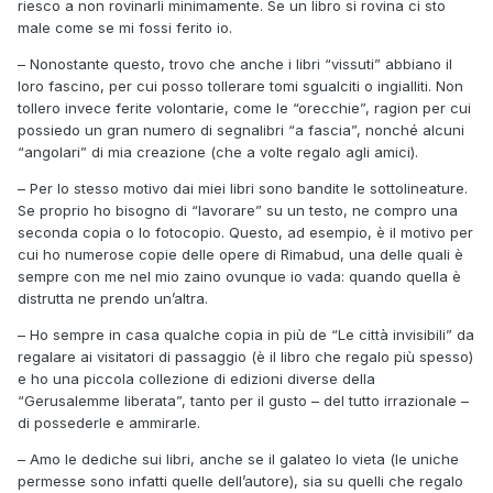
riesco a non rovinarli minimamente. Se un libro si rovina ci sto
male come se mi fossi ferito io.
– Nonostante questo, trovo che anche i libri “vissuti” abbiano il
loro fascino, per cui posso tollerare tomi sgualciti o ingialliti. Non
tollero invece ferite volontarie, come le “orecchie”, ragion per cui
possiedo un gran numero di segnalibri “a fascia”, nonché alcuni
“angolari” di mia creazione (che a volte regalo agli amici).
– Per lo stesso motivo dai miei libri sono bandite le sottolineature.
Se proprio ho bisogno di “lavorare” su un testo, ne compro una
seconda copia o lo fotocopio. Questo, ad esempio, è il motivo per
cui ho numerose copie delle opere di Rimabud, una delle quali è
sempre con me nel mio zaino ovunque io vada: quando quella è
distrutta ne prendo un’altra.
– Ho sempre in casa qualche copia in più de “Le città invisibili” da
regalare ai visitatori di passaggio (è il libro che regalo più spesso)
e ho una piccola collezione di edizioni diverse della
“Gerusalemme liberata”, tanto per il gusto – del tutto irrazionale –
di possederle e ammirarle.
– Amo le dediche sui libri, anche se il galateo lo vieta (le uniche
permesse sono infatti quelle dell’autore), sia su quelli che regalo