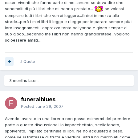
esseri viventi che fanno parte di me...anche se devo dire che
sonomolti di più i libri che mi hanno prestato...
se volessi
comprare tutti i libri che vorrei leggere...finirei in mezzo alla
strada...però i miei libri li leggo e rileggo per imparare sempre più i
loro insegnamenti...apprezzo tanto pollyanna e gioco sempre al
suo gioco...secondo me i libri non hanno grandipretese...vogiono
soloessere amati...
Quote
3 months later...
funeralblues
Posted
June 29, 2007
Avendo lavorato in una libreria non posso esimermi dal prendere
parte a questa discussione.Ho impacchettato, scellofanato,
spolverato, impilato centinaia di libri. Ne ho acquistati a peso,
come se si trattasse di frutta e verdura, altri li ho marchiati come