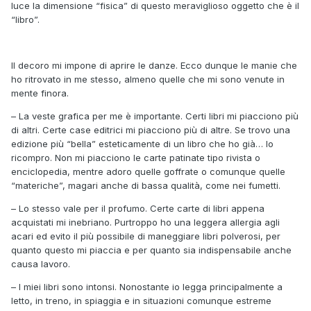
luce la dimensione “fisica” di questo meraviglioso oggetto che è il
“libro”.
Il decoro mi impone di aprire le danze. Ecco dunque le manie che
ho ritrovato in me stesso, almeno quelle che mi sono venute in
mente finora.
– La veste grafica per me è importante. Certi libri mi piacciono più
di altri. Certe case editrici mi piacciono più di altre. Se trovo una
edizione più “bella” esteticamente di un libro che ho già… lo
ricompro. Non mi piacciono le carte patinate tipo rivista o
enciclopedia, mentre adoro quelle goffrate o comunque quelle
“materiche”, magari anche di bassa qualità, come nei fumetti.
– Lo stesso vale per il profumo. Certe carte di libri appena
acquistati mi inebriano. Purtroppo ho una leggera allergia agli
acari ed evito il più possibile di maneggiare libri polverosi, per
quanto questo mi piaccia e per quanto sia indispensabile anche
causa lavoro.
– I miei libri sono intonsi. Nonostante io legga principalmente a
letto, in treno, in spiaggia e in situazioni comunque estreme