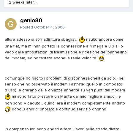
2 weeks later...
genio80
Posted
October 4, 2006
allora adesso si son adirittura sbagliati
risulto ancora come
una flat, ma mi han portato la connessione a 4 mega e 8 :/ si lo
vedo dalle impostazioni di trasmissione e ricezione del pannellino
del modem, ed ho testato anche la reale velocita'
comunque ho risolto i problemi di disconnessione!!! da solo... nel
senso che ho osservato il modem Fastrate (quello in comodato
d'uso), e c'erano delle chiazze annerite su vari punti del modem
mi sono fatto prestare un Manta dal mio migliore amico... e
non sono + caduto... quindi era il modem completamente andato
dopo 3 anni di onorato e continuo servizio ghghhg
In compenso ieri sono andati a fare i lavori sulla strada dietro