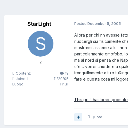
StarLight
Posted
December 5, 2005
Allora per chi nn avesse fatt
nuocergli sia fisicamente ch
mostrarmi assieme a lui, non
particolarmente omofobo, lo 
ma al nord si pensa che Napol
2
c'è.... vorrei chiedere a qu
tranquillamente a tu x tuRin
Content:
19
Joined:
11/20/05
fare e questa cosa mi logor
Luogo
Friuli
This post has been promoted
Quote