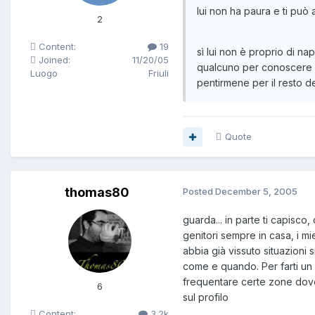
lui non ha paura e ti può
2
Content:
19
sì lui non è proprio di na
Joined:
11/20/05
qualcuno per conoscere qu
Luogo
Friuli
pentirmene per il resto del
Quote
thomas80
Posted
December 5, 2005
guarda... in parte ti capisco
genitori sempre in casa, i mi
abbia già vissuto situazioni 
come e quando. Per farti un 
frequentare certe zone dove 
6
sul profilo
Content:
3.2k