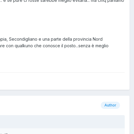
ma... e se pure ci fosse sarebbe meglio evitarla... ma cmq parliamo
campia, Secondigliano e una parte della provincia Nord
are con qualkuno che conosce il posto...senza è meglio
Author