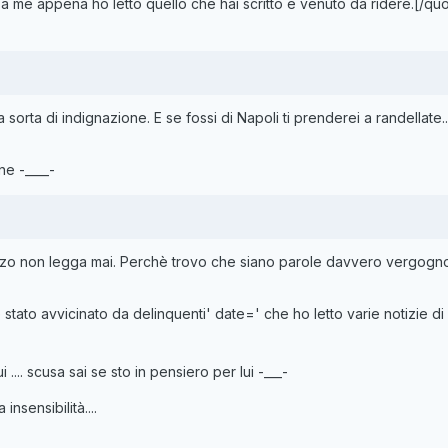
a me appena ho letto quello che hai scritto è venuto da ridere.[/quo
sorta di indignazione. E se fossi di Napoli ti prenderei a randellate..
ne -____-
zzo non legga mai. Perchè trovo che siano parole davvero vergogn
tato avvicinato da delinquenti' date=' che ho letto varie notizie di 
 .... scusa sai se sto in pensiero per lui -___-
insensibilità....