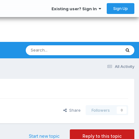
Sign Up
Existing user? Sign In
All Activity
Share
Followers
0
Start new topic
Reply to this topic