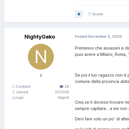
Quote
NightyGeko
Posted
December 5, 2005
Premesso che assassini e deli
puoi avere a Milano, Roma, T
Se poi il tuo ragazzo non è p
2
comune della provincia abita 
Content:
28
Joined:
11/21/05
Luogo
Napoli
Cmq se ti dovessi trovare nel
sempre capitare... a me non è
Devi fare solo un po' di atten