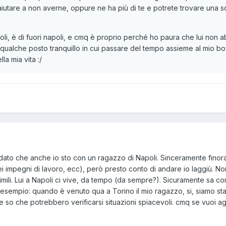
 aiutare a non averne, oppure ne ha più di te e potrete trovare una 
poli, è di fuori napoli, e cmq è proprio perché ho paura che lui non 
alche posto tranquillo in cui passare del tempo assieme al mio boy, 
la mia vita :/
, dato che anche io sto con un ragazzo di Napoli. Sinceramente finora s
ei impegni di lavoro, ecc), però presto conto di andare io laggiù. No
simili. Lui a Napoli ci vive, da tempo (da sempre?). Sicuramente sa co
esempio: quando è venuto qua a Torino il mio ragazzo, si, siamo sta
so che potrebbero verificarsi situazioni spiacevoli. cmq se vuoi agg