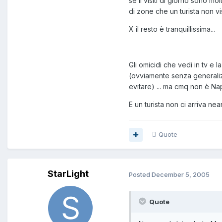
se li visiti di giorno sono mo
di zone che un turista non visi
X il resto è tranquillissima...
Gli omicidi che vedi in tv e 
(ovviamente senza generaliz
evitare) ... ma cmq non è Napo
E un turista non ci arriva nea
Quote
StarLight
Posted
December 5, 2005
Quote