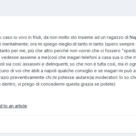
o caso io vivo in friuli, da non molto sto insieme ad un ragazzo di Na
e mentalmente; ora mi spiego meglio:di tanto in tanto (spero sempre 
 tanto per me, più che altro perché non vorrei che ci fossero "spedi
vedesse assieme a me(così che magari telefoni a casa sua o che magar
i sia così: assassini e delinquenti; so che non è tutta così, ma in ogn
alcuno di voi che abiti a napoli qualche consiglio e se magari mi pu
grazio preventivamente chi mi potesse aiutare(ai moderatori: lo so 
a dentro, vi prego di concedermi questa grazia se potete)
 to an article