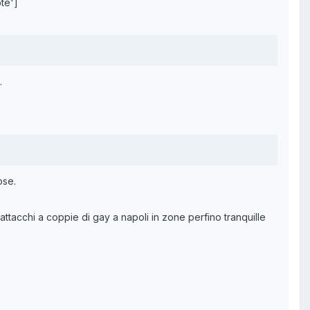
te']
.
ose.
attacchi a coppie di gay a napoli in zone perfino tranquille