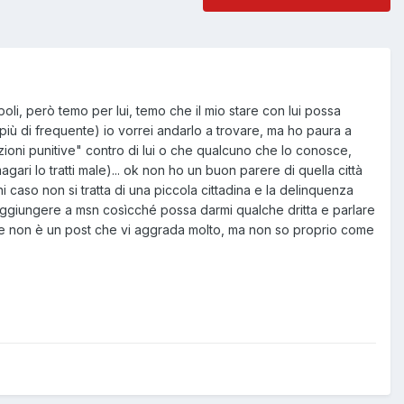
poli, però temo per lui, temo che il mio stare con lui possa
più di frequente) io vorrei andarlo a trovare, ma ho paura a
zioni punitive" contro di lui o che qualcuno che lo conosce,
i lo tratti male)... ok non ho un buon parere di quella città
i caso non si tratta di una piccola cittadina e la delinquenza
ò aggiungere a msn cosìcché possa darmi qualche dritta e parlare
che non è un post che vi aggrada molto, ma non so proprio come