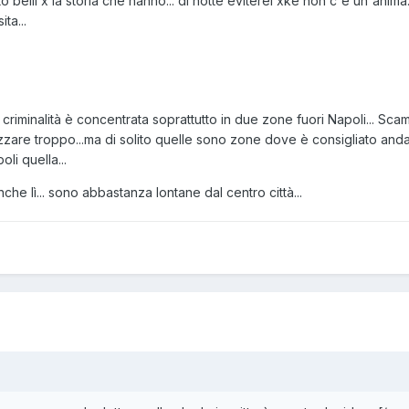
lto belli x la storia che hanno... di notte eviterei xkè non c'è un'ani
ta...
la criminalità è concentrata soprattutto in due zone fuori Napoli... S
zare troppo...ma di solito quelle sono zone dove è consigliato and
li quella...
nche lì... sono abbastanza lontane dal centro città...