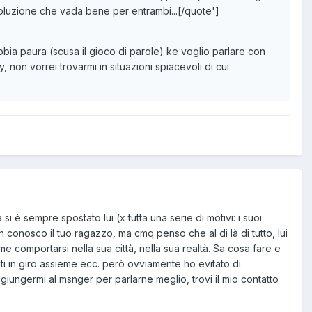
soluzione che vada bene per entrambi...[/quote']
abbia paura (scusa il gioco di parole) ke voglio parlare con
non vorrei trovarmi in situazioni spiacevoli di cui
i è sempre spostato lui (x tutta una serie di motivi: i suoi
n conosco il tuo ragazzo, ma cmq penso che al di là di tutto, lui
me comportarsi nella sua città, nella sua realtà. Sa cosa fare e
ti in giro assieme ecc. però ovviamente ho evitato di
iungermi al msnger per parlarne meglio, trovi il mio contatto