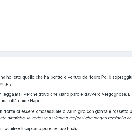
a ho letto quello che hai scritto è venuto da ridere.Poi è sopraggiun
ei gay!
 legga mai. Perchè trovo che siano parole davvero vergognose. E ma
na città come Napoli....
 in fronte di essere omosessuale o vai in giro con gonna e rossetto
nte omofobo, lo vedesse assieme a me(così che magari telefoni a cas
 punitive ti capitano pure nel tuo Friuli...