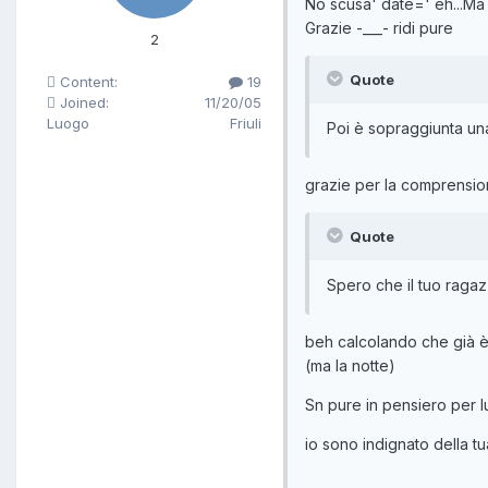
No scusa' date=' eh...Ma 
Grazie -___- ridi pure
2
Quote
Content:
19
Joined:
11/20/05
Luogo
Friuli
Poi è sopraggiunta una 
grazie per la comprensio
Quote
Spero che il tuo raga
beh calcolando che già è s
(ma la notte)
Sn pure in pensiero per lui
io sono indignato della tua 