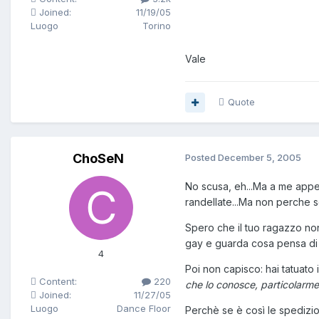
Joined:
11/19/05
Luogo
Torino
Vale
Quote
ChoSeN
Posted
December 5, 2005
No scusa, eh...Ma a me appen
randellate...Ma non perche s
Spero che il tuo ragazzo non
gay e guarda cosa pensa di u
4
Poi non capisco: hai tatuato
Content:
220
che lo conosce, particolarme
Joined:
11/27/05
Luogo
Dance Floor
Perchè se è così le spedizioni