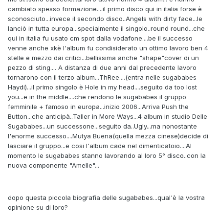
cambiato spesso formazione....il primo disco qui in italia forse è
sconosciuto...invece il secondo disco..Angels with dirty face...le
lanciò in tutta europa...specialmente il singolo..round round...che
qui in italia fu usato cm spot dalla vodafone....be il successo
venne anche xkè l'album fu condisiderato un ottimo lavoro ben 4
stelle e mezzo dai critici...bellissima anche "shape"cover di un
pezzo di sting.... A distanza di due anni dal precedente lavoro
tornarono con il terzo album...ThRee....(entra nelle sugababes
Haydi)...il primo singolo è Hole in my head....seguito da too lost
you...e in the middle....che rendono le sugababes il gruppo
femminile + famoso in europa...inizio 2006...Arriva Push the
Button...che anticipà..Taller in More Ways...4 album in studio Delle
Sugababes...un successone...seguito da..Ugly...ma nonostante
l'enorme successo....Mutya Buena(quella mezza cinese)decide di
lasciare il gruppo...e cosi l'album cade nel dimenticatoio....Al
momento le sugababes stanno lavorando al loro 5° disco..con la
nuova componente "Amelle"...
dopo questa piccola biografia delle sugababes...qual'è la vostra
opinione su di loro?