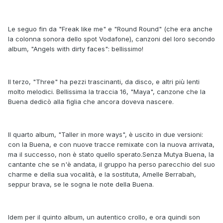
Le seguo fin da "Freak like me" e "Round Round" (che era anche
la colonna sonora dello spot Vodafone), canzoni del loro secondo
album, "Angels with dirty faces": bellissimo!
Il terzo, "Three" ha pezzi trascinanti, da disco, e altri più lenti
molto melodici. Bellissima la traccia 16, "Maya", canzone che la
Buena dedicò alla figlia che ancora doveva nascere.
Il quarto album, "Taller in more ways", è uscito in due versioni:
con la Buena, e con nuove tracce remixate con la nuova arrivata,
ma il successo, non è stato quello sperato.Senza Mutya Buena, la
cantante che se n'è andata, il gruppo ha perso parecchio del suo
charme e della sua vocalità, e la sostituta, Amelle Berrabah,
seppur brava, se le sogna le note della Buena.
Idem per il quinto album, un autentico crollo, e ora quindi son