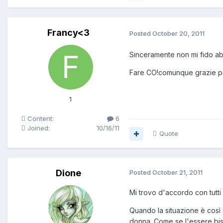
Francy<3
Posted
October 20, 2011
Sinceramente non mi fido ab
Fare CO!comunque grazie per
1
Content:
6
Joined:
10/16/11
Quote
Dione
Posted
October 21, 2011
Mi trovo d'accordo con tutti gl
Quando la situazione è così
donna. Come se l'essere bise