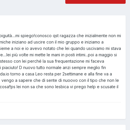
biguità....mi spiego!conosco qst ragazza che inizialmente non mi
miche iniziano ad uscire con il mio gruppo e iniziamo a
nsieme a noi e io avevo notato che lei quando uscivamo mi stava
lei più volte mi mette le mani in posti intimi...poi a maggio si
lo stesso con lei perché la sua frequentazione mi faceva
mai piaciuto! D nuovo tutto normale anzi sempre meglio fin
rda.io torno a casa Leo resta per 2settimane e alla fine va a
 da vengo a sapere che di sente di nuoovo con il tipo che non le
osa!!ps lei non sa che sono lesbica vi prego help e scusate il