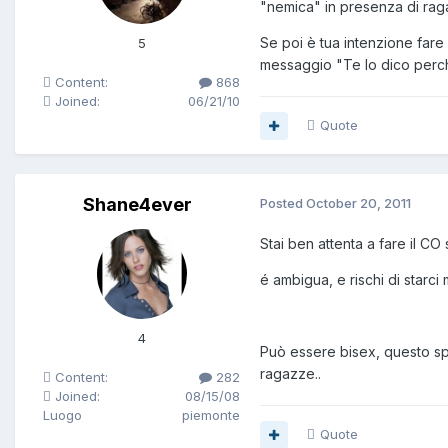
"nemica" in presenza di ragaz
Se poi è tua intenzione fare 
5
messaggio "Te lo dico perch
Content:
868
Joined:
06/21/10
Quote
Shane4ever
Posted
October 20, 2011
Stai ben attenta a fare il CO s
é ambigua, e rischi di starci
4
Può essere bisex, questo spi
ragazze..
Content:
282
Joined:
08/15/08
Luogo
piemonte
Quote