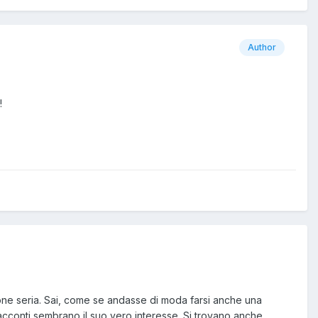
Author
!
one seria. Sai, come se andasse di moda farsi anche una
acconti sembrano il suo vero interesse. Si trovano anche