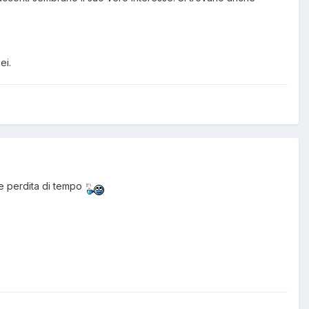
ei.
tile perdita di tempo