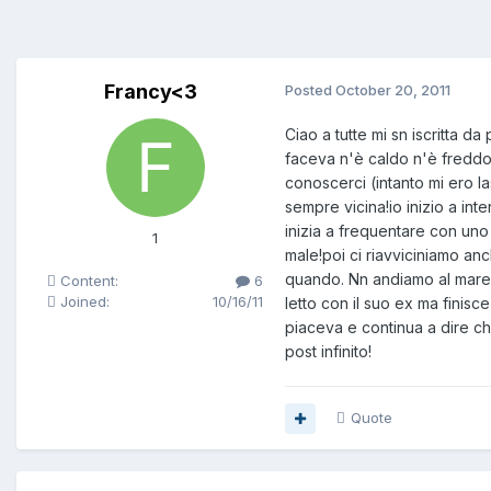
Francy<3
Posted
October 20, 2011
Ciao a tutte mi sn iscritta 
faceva n'è caldo n'è freddo 
conoscerci (intanto mi ero l
sempre vicina!io inizio a int
inizia a frequentare con uno
1
male!poi ci riavviciniamo anc
quando. Nn andiamo al mare in
Content:
6
Joined:
10/16/11
letto con il suo ex ma finisc
piaceva e continua a dire ch
post infinito!
Quote