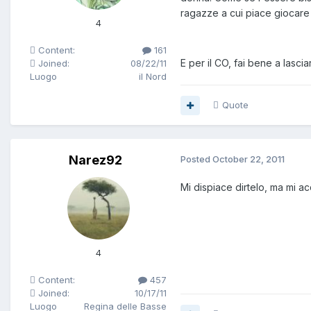
ragazze a cui piace giocare c
4
Content:
161
E per il CO, fai bene a lascia
Joined:
08/22/11
Luogo
il Nord
Quote
Narez92
Posted
October 22, 2011
Mi dispiace dirtelo, ma mi acc
4
Content:
457
Joined:
10/17/11
Luogo
Regina delle Basse