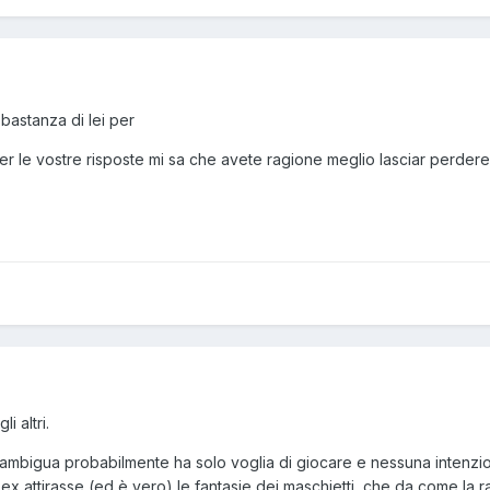
bastanza di lei per
 le vostre risposte mi sa che avete ragione meglio lasciar perdere
i altri.
 ambigua probabilmente ha solo voglia di giocare e nessuna intenzi
x attirasse (ed è vero) le fantasie dei maschietti, che da come la r