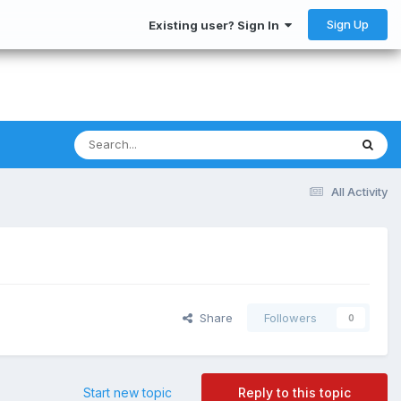
Sign Up
Existing user? Sign In
All Activity
Share
Followers
0
Start new topic
Reply to this topic