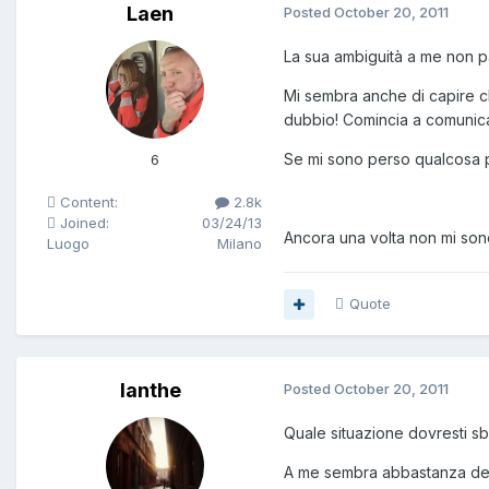
Laen
Posted
October 20, 2011
La sua ambiguità a me non par
Mi sembra anche di capire ch
dubbio! Comincia a comunicar
Se mi sono perso qualcosa p
6
Content:
2.8k
Joined:
03/24/13
Ancora una volta non mi sono
Luogo
Milano
Quote
Ianthe
Posted
October 20, 2011
Quale situazione dovresti s
A me sembra abbastanza defini