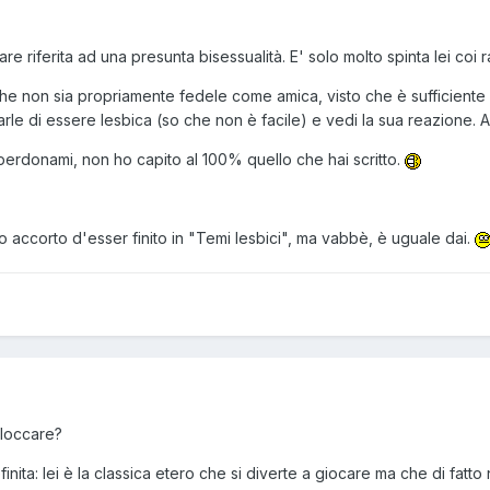
e riferita ad una presunta bisessualità. E' solo molto spinta lei coi r
e non sia propriamente fedele come amica, visto che è sufficiente l'a
le di essere lesbica (so che non è facile) e vedi la sua reazione. A
erdonami, non ho capito al 100% quello che hai scritto.
 accorto d'esser finito in "Temi lesbici", ma vabbè, è uguale dai.
bloccare?
ta: lei è la classica etero che si diverte a giocare ma che di fatto 