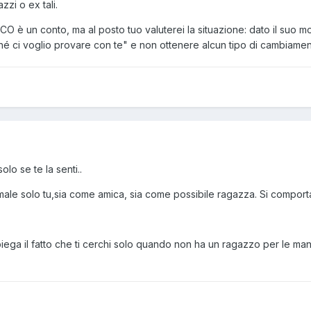
zi o ex tali.
CO è un conto, ma al posto tuo valuterei la situazione: dato il suo modo
é ci voglio provare con te" e non ottenere alcun tipo di cambiamen
olo se te la senti..
 male solo tu,sia come amica, sia come possibile ragazza. Si comporta
ega il fatto che ti cerchi solo quando non ha un ragazzo per le man