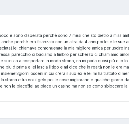
da poco e sono disperata perchè sono 7 mesi che sto dietro a miss am
anche perchè ero fisanzata con un altra da 4 anni.poi lei e le sue a
asciata).lei chiamava contonuemte la mia migliore amica per uscire i
eressai parecchio ci baciamo a timbro per scherzo ci chiamiamo amore....
 e si inizia a comportare in modo strano, nn mi parla quasi più e io 
he più d prima e lei lascia il tipo e mi dice che in realtà non le era 
sieme!3giorni osceni in cui c'era il suo ex e lei mi ha trattato d me
e la.ritorna e tra noi il gelo poi le cose migliorano e qualche giorno
e non le piace!!lei ae piace un casino ma non so como sbloccare la c