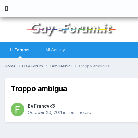
Forums
All Activity
Home
Gay Forum
Temi lesbici
Troppo ambigua
Troppo ambigua
By
Francy<3
October 20, 2011
in
Temi lesbici