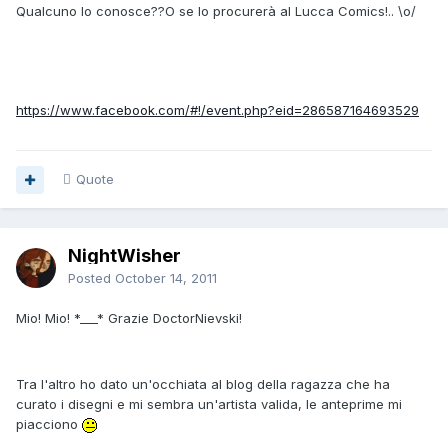
Qualcuno lo conosce??O se lo procurerà al Lucca Comics!.. \o/
https://www.facebook.com/#!/event.php?eid=286587164693529
Quote
NightWisher
Posted
October 14, 2011
Mio! Mio! *___* Grazie DoctorNievski!
Tra l'altro ho dato un'occhiata al blog della ragazza che ha
curato i disegni e mi sembra un'artista valida, le anteprime mi
piacciono