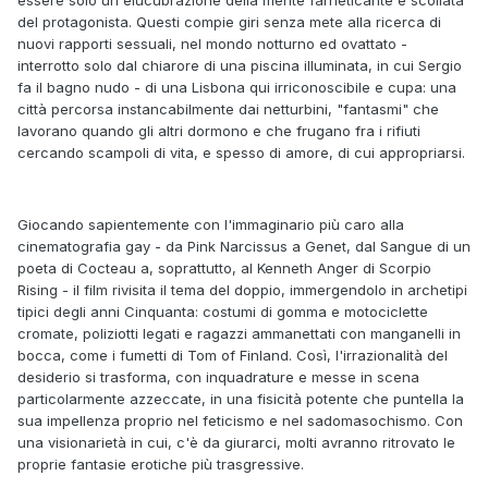
essere solo un'elucubrazione della mente farneticante e scollata
del protagonista. Questi compie giri senza mete alla ricerca di
nuovi rapporti sessuali, nel mondo notturno ed ovattato -
interrotto solo dal chiarore di una piscina illuminata, in cui Sergio
fa il bagno nudo - di una Lisbona qui irriconoscibile e cupa: una
città percorsa instancabilmente dai netturbini, "fantasmi" che
lavorano quando gli altri dormono e che frugano fra i rifiuti
cercando scampoli di vita, e spesso di amore, di cui appropriarsi.
Giocando sapientemente con l'immaginario più caro alla
cinematografia gay - da Pink Narcissus a Genet, dal Sangue di un
poeta di Cocteau a, soprattutto, al Kenneth Anger di Scorpio
Rising - il film rivisita il tema del doppio, immergendolo in archetipi
tipici degli anni Cinquanta: costumi di gomma e motociclette
cromate, poliziotti legati e ragazzi ammanettati con manganelli in
bocca, come i fumetti di Tom of Finland. Così, l'irrazionalità del
desiderio si trasforma, con inquadrature e messe in scena
particolarmente azzeccate, in una fisicità potente che puntella la
sua impellenza proprio nel feticismo e nel sadomasochismo. Con
una visionarietà in cui, c'è da giurarci, molti avranno ritrovato le
proprie fantasie erotiche più trasgressive.