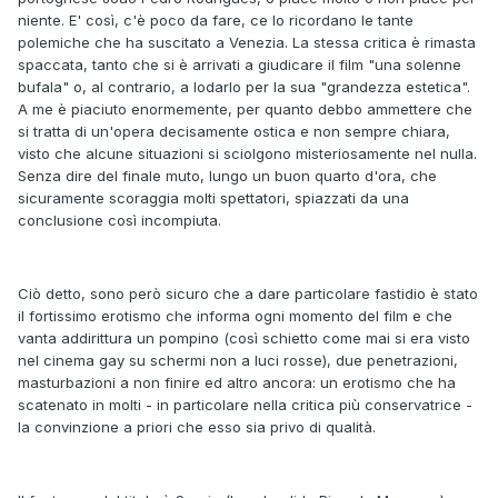
niente. E' così, c'è poco da fare, ce lo ricordano le tante
polemiche che ha suscitato a Venezia. La stessa critica è rimasta
spaccata, tanto che si è arrivati a giudicare il film "una solenne
bufala" o, al contrario, a lodarlo per la sua "grandezza estetica".
A me è piaciuto enormemente, per quanto debbo ammettere che
si tratta di un'opera decisamente ostica e non sempre chiara,
visto che alcune situazioni si sciolgono misteriosamente nel nulla.
Senza dire del finale muto, lungo un buon quarto d'ora, che
sicuramente scoraggia molti spettatori, spiazzati da una
conclusione così incompiuta.
Ciò detto, sono però sicuro che a dare particolare fastidio è stato
il fortissimo erotismo che informa ogni momento del film e che
vanta addirittura un pompino (così schietto come mai si era visto
nel cinema gay su schermi non a luci rosse), due penetrazioni,
masturbazioni a non finire ed altro ancora: un erotismo che ha
scatenato in molti - in particolare nella critica più conservatrice -
la convinzione a priori che esso sia privo di qualità.