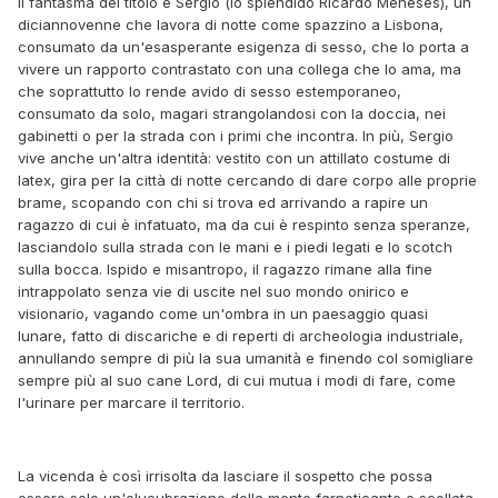
Il fantasma del titolo è Sergio (lo splendido Ricardo Meneses), un
diciannovenne che lavora di notte come spazzino a Lisbona,
consumato da un'esasperante esigenza di sesso, che lo porta a
vivere un rapporto contrastato con una collega che lo ama, ma
che soprattutto lo rende avido di sesso estemporaneo,
consumato da solo, magari strangolandosi con la doccia, nei
gabinetti o per la strada con i primi che incontra. In più, Sergio
vive anche un'altra identità: vestito con un attillato costume di
latex, gira per la città di notte cercando di dare corpo alle proprie
brame, scopando con chi si trova ed arrivando a rapire un
ragazzo di cui è infatuato, ma da cui è respinto senza speranze,
lasciandolo sulla strada con le mani e i piedi legati e lo scotch
sulla bocca. Ispido e misantropo, il ragazzo rimane alla fine
intrappolato senza vie di uscite nel suo mondo onirico e
visionario, vagando come un'ombra in un paesaggio quasi
lunare, fatto di discariche e di reperti di archeologia industriale,
annullando sempre di più la sua umanità e finendo col somigliare
sempre più al suo cane Lord, di cui mutua i modi di fare, come
l'urinare per marcare il territorio.
La vicenda è così irrisolta da lasciare il sospetto che possa