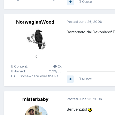
Quote
NorwegianWood
Posted
June 26, 2006
Bentornato dal Devoniano! Eh
6
Content:
2k
Joined:
11/19/05
Luogo
Somewhere over the Rainbow
Quote
misterbaby
Posted
June 26, 2006
Benventuto!