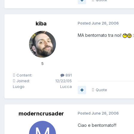
kiba
Posted
June 26, 2006
MA bentornato tra noi!
:
5
Content:
891
Joined:
12/22/05
Luogo
Lucca
Quote
moderncrusader
Posted
June 26, 2006
Ciao e bentornato!!!