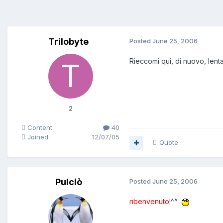
Trilobyte
Posted
June 25, 2006
Rieccomi qui, di nuovo, len
2
Content:
40
Joined:
12/07/05
Quote
Pulciò
Posted
June 25, 2006
ribenvenuto
!^^