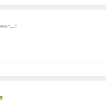
rico ^____^