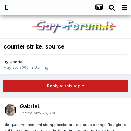
counter strike: source
By
GabrieL
May 25, 2006
in
Gaming
Reply to this topic
GabrieL
Posted
May 25, 2006
da qualche mese mi sto appassionando a questo magnifico gioco
sul tema buoni contro cattivi (
http://www.counter-strike.net/
)