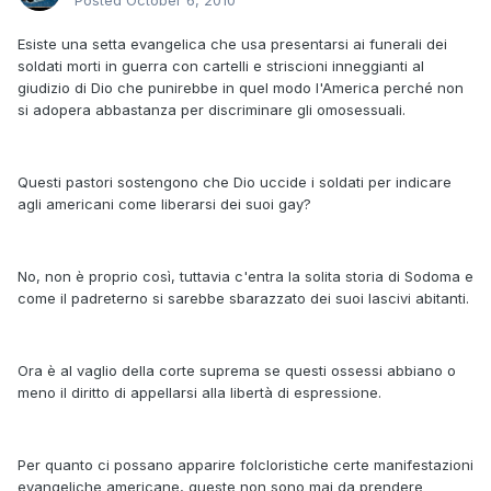
Posted
October 6, 2010
Esiste una setta evangelica che usa presentarsi ai funerali dei
soldati morti in guerra con cartelli e striscioni inneggianti al
giudizio di Dio che punirebbe in quel modo l'America perché non
si adopera abbastanza per discriminare gli omosessuali.
Questi pastori sostengono che Dio uccide i soldati per indicare
agli americani come liberarsi dei suoi gay?
No, non è proprio così, tuttavia c'entra la solita storia di Sodoma e
come il padreterno si sarebbe sbarazzato dei suoi lascivi abitanti.
Ora è al vaglio della corte suprema se questi ossessi abbiano o
meno il diritto di appellarsi alla libertà di espressione.
Per quanto ci possano apparire folcloristiche certe manifestazioni
evangeliche americane, queste non sono mai da prendere