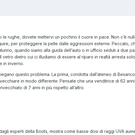
 le rughe, dovete mettervi un pochino il cuore in pace. Non c’è nul
re, per proteggere la pelle dalle aggressioni esterne. Peccato, che l
unno, quando siamo alla guida dell’auto o in ufficio seduti a due passi
l vetro dietro cui ci illudiamo di essere al riparo in realtà arresta solo 
e in inverno.
iegano questo problema. La prima, condotta dall’ateneo di Besancon,
vecchiare in modo differente. Pensate che una venditrice di 62 anni, 
nvecchiato di 7 anni in più rispetto all’altro.
dagli esperti della Boots, mostra come basse dosi di raggi UVA aument