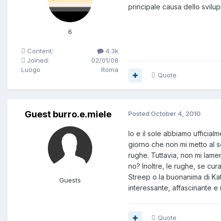
principale causa dello svilu
6
Content:
4.3k
Joined:
02/01/08
Luogo
Roma
Quote
Guest burro.e.miele
Posted
October 4, 2010
Io e il sole abbiamo ufficia
giorno che non mi metto al s
rughe. Tuttavia, non mi lamen
no? Inoltre, le rughe, se cu
Streep o la buonanima di Ka
Guests
interessante, affascinante e
Quote