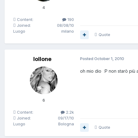
4
Content:
190
Joined:
08/08/10
Luogo
milano
Quote
lollone
Posted
October 1, 2010
oh mio dio :P non starò più a
6
Content:
2.2k
Joined:
09/17/10
Luogo
Bologna
Quote