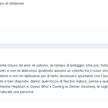
ppo di melanomi.
lmente chiuso da anni: mi ustiono, mi riempo di lentiggini (che poi, 
ole) e non mi abbronzo (piuttosto assumo un colorito tra il rosso viv
terei e non mi rabbuierei più di tanto dovessero spuntarmi con l'avanz
rate e ben disposte, danno quel tocco di fascino maturo, pensa a quel
therine Hepburn in Guess Who's Coming to Dinner. Insomma, le rugh
 naturale una persona.