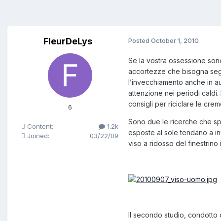
FleurDeLys
Posted
October 1, 2010
Se la vostra ossessione sono
accortezze che bisogna segui
l’invecchiamento anche in aut
attenzione nei periodi caldi. I
consigli per riciclare le crem
6
Sono due le ricerche che sp
Content:
1.2k
esposte al sole tendano a in
Joined:
03/22/09
viso a ridosso del finestrino i
Il secondo studio, condotto 