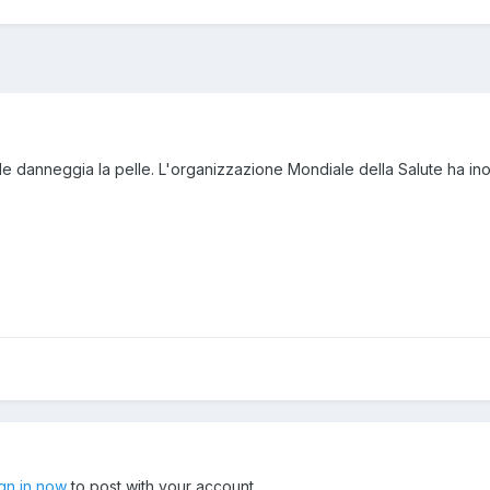
le danneggia la pelle. L'organizzazione Mondiale della Salute ha inolt
ign in now
to post with your account.