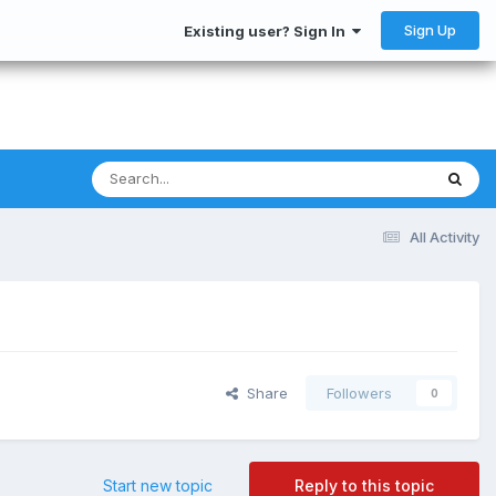
Sign Up
Existing user? Sign In
All Activity
Share
Followers
0
Start new topic
Reply to this topic