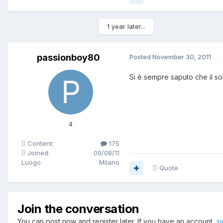
1 year later...
passionboy80
Posted
November 30, 2011
Si è sempre saputo che il so
4
Content:
175
Joined:
09/08/11
Luogo
Milano
Quote
Join the conversation
You can post now and register later. If you have an account,
s