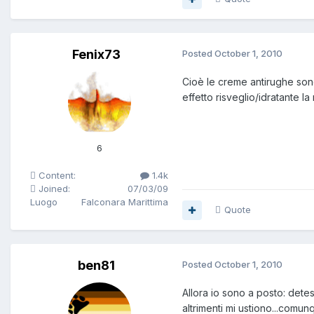
Fenix73
Posted
October 1, 2010
Cioè le creme antirughe sono
effetto risveglio/idratante la
6
Content:
1.4k
Joined:
07/03/09
Luogo
Falconara Marittima
Quote
ben81
Posted
October 1, 2010
Allora io sono a posto: dete
altrimenti mi ustiono...comunq