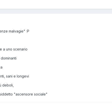
genze malvagie" :P
e a uno scenario
si dominanti
ca
nti, sani e longevi
iù deboli,
siddetto "ascensore sociale"