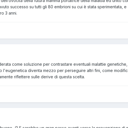
 dell’ovocita della futura mamma portatrice della malattia ed unito c
avuto successo su tutti gli 80 embrioni su cui è stata sperimentata, 
o 3 anni.
erata come soluzione per contrastare eventuali malattie genetiche, qu
o l'eugenetica diventa mezzo per perseguire altri fini, come modific
amente riflettere sulle derive di questa scelta.
a buono :P E sarebbe un gran passo avanti verso la prevenzione di mala