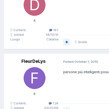
4
Content:
167
Joined:
06/15/10
Luogo
Catania
Quote
FleurDeLys
Posted
October 1, 2010
persone più intelligenti pos
6
Content:
1.2k
Joined:
03/22/09