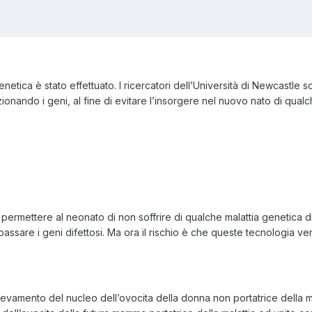
tica è stato effettuato. I ricercatori dell’Università di Newcastle son
nando i geni, al fine di evitare l’insorgere nel nuovo nato di qual
oè permettere al neonato di non soffrire di qualche malattia genetica di
 passare i geni difettosi. Ma ora il rischio è che queste tecnologia 
evamento del nucleo dell’ovocita della donna non portatrice della m