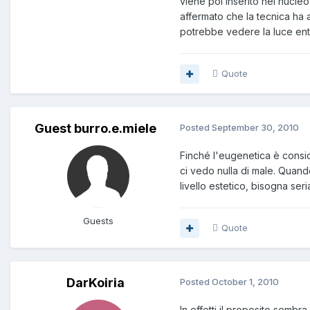
viene poi inserito nel nucleo
affermato che la tecnica ha 
potrebbe vedere la luce entr
Quote
Guest burro.e.miele
Posted
September 30, 2010
Finché l'eugenetica è consid
ci vedo nulla di male. Quand
livello estetico, bisogna seri
Guests
Quote
DarKoiria
Posted
October 1, 2010
In effetti il proposito sembr