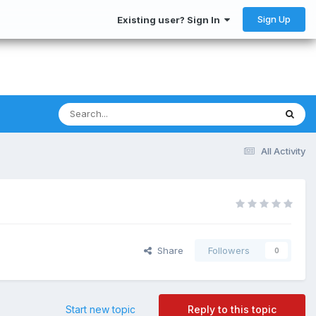
Sign Up
Existing user? Sign In
All Activity
Share
Followers
0
Start new topic
Reply to this topic