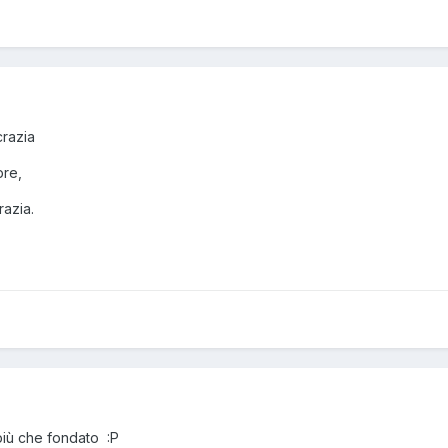
crazia
re,
razia.
più che fondato :P