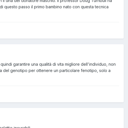
on il dna del donatore maschio. Il professor Doug Turnbull ha
e di questo passo il primo bambino nato con questa tecnica
indi garantire una qualità di vita migliore dell'individuo, non
a del genotipo per ottenere un particolare fenotipo, solo a
ttie incurabili...