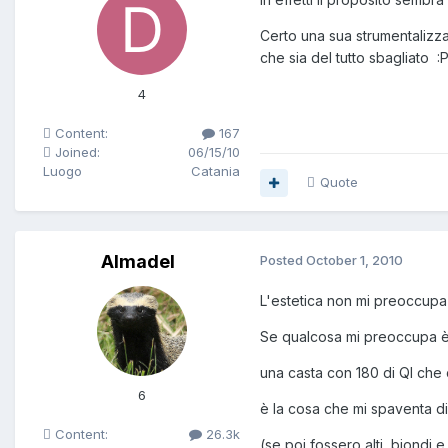
Certo una sua strumentalizza
che sia del tutto sbagliato :
4
Content:
167
Joined:
06/15/10
Luogo
Catania
Quote
Almadel
Posted
October 1, 2010
L'estetica non mi preoccupa
Se qualcosa mi preoccupa è l
una casta con 180 di QI che
6
è la cosa che mi spaventa di
Content:
26.3k
(se poi fossero alti, biondi e