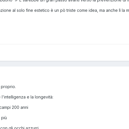
zione al solo fine estetico è un pò triste come idea, ma anche lì la 
P
 proprio.
'intelligenza e la longevità:
 campi 200 anni
 più
 con gli occhi azzurri,