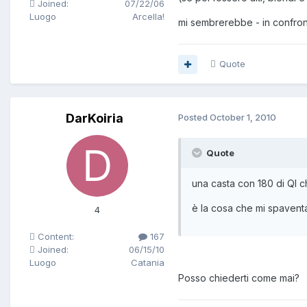
Joined:
07/22/06
Luogo
Arcella!
mi sembrerebbe - in confro
Quote
DarKoiria
Posted
October 1, 2010
Quote
una casta con 180 di QI 
è la cosa che mi spaventa
4
Content:
167
Joined:
06/15/10
Luogo
Catania
Posso chiederti come mai?