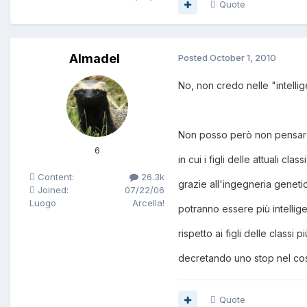
Quote
Almadel
Posted
October 1, 2010
No, non credo nelle "intelli
Non posso però non pensar
6
in cui i figli delle attuali clas
Content:
26.3k
grazie all'ingegneria geneti
Joined:
07/22/06
Luogo
Arcella!
potranno essere più intellige
rispetto ai figli delle classi p
decretando uno stop nel co
Quote