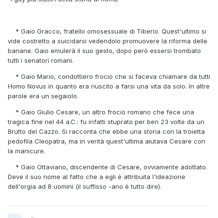
* Gaio Gracco, fratello omosessuale di Tiberio. Quest'ultimo si
vide costretto a suicidarsi vedendolo promuovere la riforma delle
banane. Gaio emulerà il suo gesto, dopo però essersi trombato
tutti i senatori romani.
* Gaio Mario, condottiero frocio che si faceva chiamare da tutti
Homo Novus in quanto era riuscito a farsi una vita da solo. In altre
parole era un segaiolo.
* Gaio Giulio Cesare, un altro frocio romano che fece una
tragica fine nel 44 a.C.: fu infatti stuprato per ben 23 volte da un
Brutto del Cazzo. Si racconta che ebbe una storia con la troietta
pedofila Cleopatra, ma in verità quest'ultima aiutava Cesare con
la manicure.
* Gaio Ottaviano, discendente di Cesare, ovviamente adottato.
Deve il suo nome al fatto che a egli è attribuita l'ideazione
dell'orgia ad 8 uomini (il suffisso -ano è tutto dire).