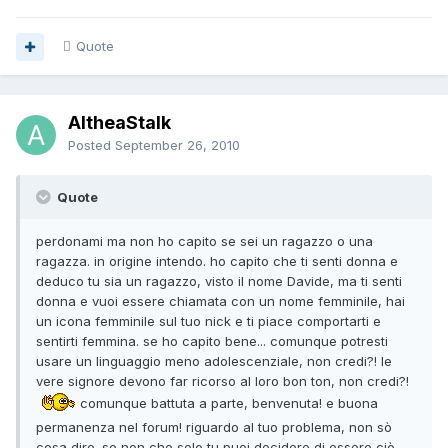
Quote
AltheaStalk
Posted
September 26, 2010
Quote
perdonami ma non ho capito se sei un ragazzo o una
ragazza. in origine intendo. ho capito che ti senti donna e
deduco tu sia un ragazzo, visto il nome Davide, ma ti senti
donna e vuoi essere chiamata con un nome femminile, hai
un icona femminile sul tuo nick e ti piace comportarti e
sentirti femmina. se ho capito bene... comunque potresti
usare un linguaggio meno adolescenziale, non credi?! le
vere signore devono far ricorso al loro bon ton, non credi?!
comunque battuta a parte, benvenuta! e buona
permanenza nel forum! riguardo al tuo problema, non sò
cosa dire. se non che solo tu puoi decidere di essere ciò