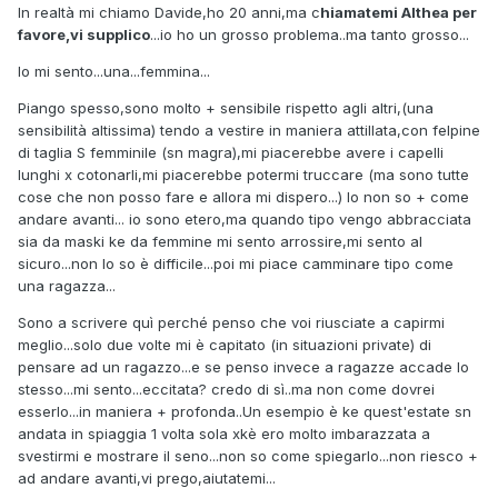
In realtà mi chiamo Davide,ho 20 anni,ma c
hiamatemi Althea per
favore,vi supplico
...io ho un grosso problema..ma tanto grosso...
Io mi sento...una...femmina...
Piango spesso,sono molto + sensibile rispetto agli altri,(una
sensibilità altissima) tendo a vestire in maniera attillata,con felpine
di taglia S femminile (sn magra),mi piacerebbe avere i capelli
lunghi x cotonarli,mi piacerebbe potermi truccare (ma sono tutte
cose che non posso fare e allora mi dispero...) Io non so + come
andare avanti... io sono etero,ma quando tipo vengo abbracciata
sia da maski ke da femmine mi sento arrossire,mi sento al
sicuro...non lo so è difficile...poi mi piace camminare tipo come
una ragazza...
Sono a scrivere quì perché penso che voi riusciate a capirmi
meglio...solo due volte mi è capitato (in situazioni private) di
pensare ad un ragazzo...e se penso invece a ragazze accade lo
stesso...mi sento...eccitata? credo di sì..ma non come dovrei
esserlo...in maniera + profonda..Un esempio è ke quest'estate sn
andata in spiaggia 1 volta sola xkè ero molto imbarazzata a
svestirmi e mostrare il seno...non so come spiegarlo...non riesco +
ad andare avanti,vi prego,aiutatemi...