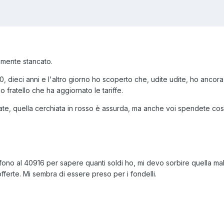
ramente stancato.
, dieci anni e l'altro giorno ho scoperto che, udite udite, ho ancora 
 fratello che ha aggiornato le tariffe.
te, quella cerchiata in rosso è assurda, ma anche voi spendete così
ono al 40916 per sapere quanti soldi ho, mi devo sorbire quella maled
ferte. Mi sembra di essere preso per i fondelli.