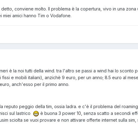
detto, conviene molto. Il problema è la copertura, vivo in una zona u
dei miei amici hanno Tim o Vodafone.
numeri è la noi tutti della wind. tra l'altro se passi a wind hai lo sc
ri fissi e mobili italiani), anzichè 9 euro, per un anno; 8.5 euro al me
euro, anch'esso per il primo anno.
to la reputo peggio della tim, ossia ladra. e c'è il problema del roamin
nisci sul lastrico
è buona 3 power 10, senza scatto a secondi effett
sim sciolta se vuoi provare e non attivare offerte internet sulla sim, s