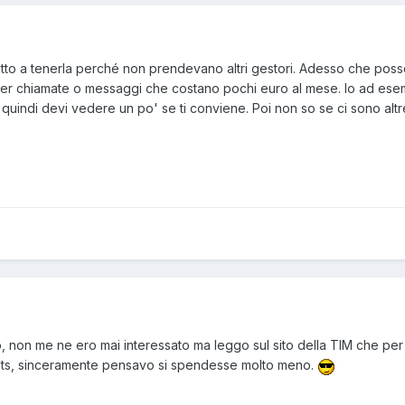
retto a tenerla perché non prendevano altri gestori. Adesso che po
e per chiamate o messaggi che costano pochi euro al mese. Io ad es
 quindi devi vedere un po' se ti conviene. Poi non so se ci sono altre 
o, non me ne ero mai interessato ma leggo sul sito della TIM che per 
nts, sinceramente pensavo si spendesse molto meno.