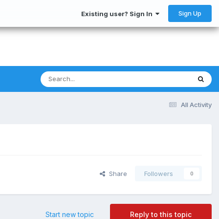
Sign Up
Existing user? Sign In
All Activity
Share
Followers
0
Start new topic
Reply to this topic