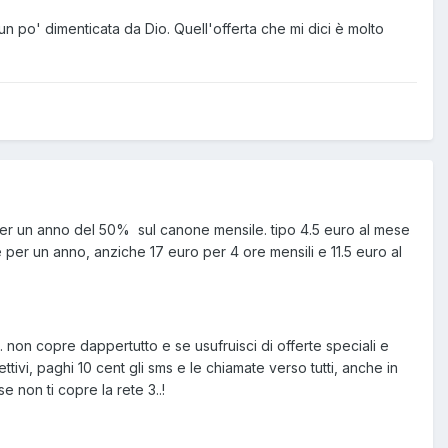
n po' dimenticata da Dio. Quell'offerta che mi dici è molto
onto per un anno del 50% sul canone mensile. tipo 4.5 euro al mese
se per un anno, anziche 17 euro per 4 ore mensili e 11.5 euro al
g. non copre dappertutto e se usufruisci di offerte speciali e
ivi, paghi 10 cent gli sms e le chiamate verso tutti, anche in
e non ti copre la rete 3..!