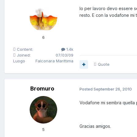
Io per lavoro devo essere se
resto. E con la vodafone mi t
6
Content:
1.4k
Joined:
07/03/09
Luogo
Falconara Marittima
Quote
Bromuro
Posted
September 26, 2010
Vodafone mi sembra quella pi
Gracias amigos.
5