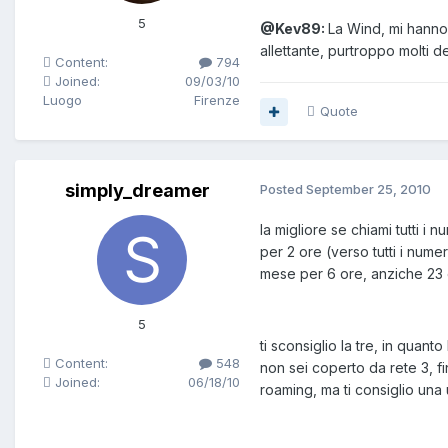
5
@Kev89:
La Wind, mi hanno 
allettante, purtroppo molti 
Content:
794
Joined:
09/03/10
Luogo
Firenze
Quote
simply_dreamer
Posted
September 25, 2010
la migliore se chiami tutti i 
per 2 ore (verso tutti i nume
mese per 6 ore, anziche 23 
5
ti sconsiglio la tre, in quan
Content:
548
non sei coperto da rete 3, fi
Joined:
06/18/10
roaming, ma ti consiglio una u