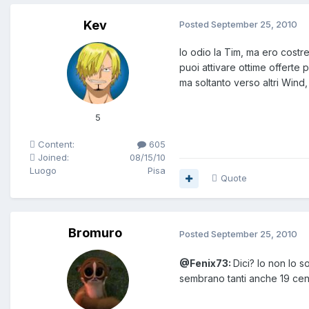
Kev
Posted
September 25, 2010
Io odio la Tim, ma ero cost
puoi attivare ottime offert
ma soltanto verso altri Wind,
5
Content:
605
Joined:
08/15/10
Luogo
Pisa
Quote
Bromuro
Posted
September 25, 2010
@Fenix73:
Dici? Io non lo s
sembrano tanti anche 19 ce