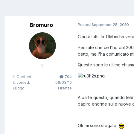
Bromuro
Posted
September 25, 2010
Ciao a tutti, la TIM mi ha ve
Pensate che ce l'ho dal 2000
detto, me l'ha comunicato mio
Queste sono le ultime chiama
5
Content:
794
Joined:
09/03/10
Luogo
Firenze
A parte questo, quando telef
papiro enorme sulle nuove of
Ok mi sono sfogato.