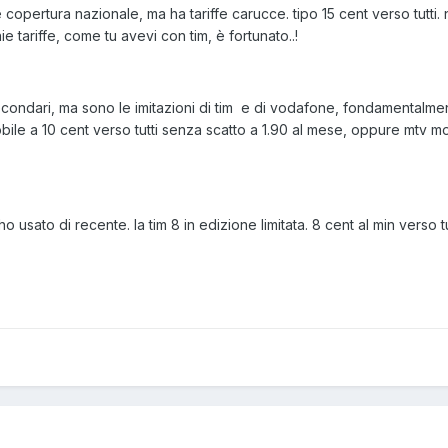
opertura nazionale, ma ha tariffe carucce. tipo 15 cent verso tutti. n
e tariffe, come tu avevi con tim, è fortunato..!
 secondari, ma sono le imitazioni di tim e di vodafone, fondamentalme
bile a 10 cent verso tutti senza scatto a 1.90 al mese, oppure mtv mobil
o usato di recente. la tim 8 in edizione limitata. 8 cent al min verso tu