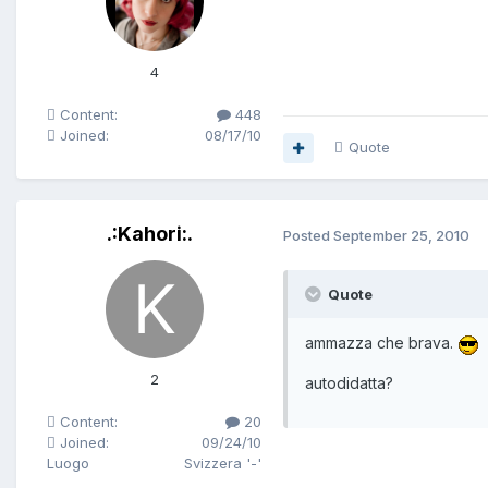
4
Content:
448
Joined:
08/17/10
Quote
.:Kahori:.
Posted
September 25, 2010
Quote
ammazza che brava.
2
autodidatta?
Content:
20
Joined:
09/24/10
Luogo
Svizzera '-'