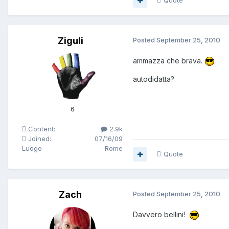
Quote
Ziguli
Posted
September 25, 2010
ammazza che brava.
autodidatta?
6
Content:
2.9k
Joined:
07/16/09
Luogo
Rome
Quote
Zach
Posted
September 25, 2010
Davvero bellini!