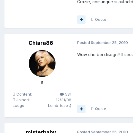
Grazie, comunque si autodi
Quote
Chiara86
Posted
September 25, 2010
Wow che bei disegni!! Il se
5
Content:
581
Joined:
12/31/08
Luogo
Lomb-tese :)
Quote
misterbaby
Posted
September 25, 2010