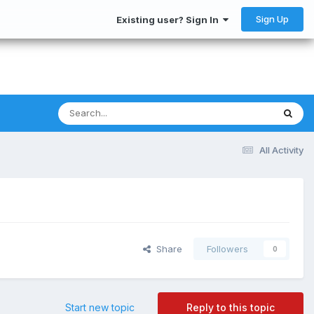
Sign Up
Existing user? Sign In
All Activity
Share
Followers
0
Start new topic
Reply to this topic