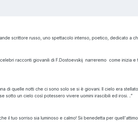
rande scrittore russo, uno spettacolo intenso, poetico, dedicato a c
 celebri racconti giovanili di F.Dostoevskij narreremo come inizia e 
a di quelle notti che ci sono solo se si è giovani. Il cielo era stellat
 sotto un cielo così potessero vivere uomini irascibili ed irosi. ..”
che il tuo sorriso sia luminoso e calmo! Sii benedetta per quell'attimo