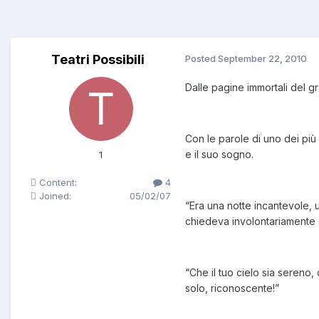
Teatri Possibili
Posted
September 22, 2010
Dalle pagine immortali del g
Con le parole di uno dei più
e il suo sogno.
1
Content:
4
Joined:
05/02/07
“Era una notte incantevole, un
chiedeva involontariamente se
“Che il tuo cielo sia sereno, 
solo, riconoscente!”