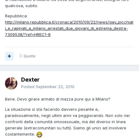
qualcosa, subito.
Repubblica:
http://milano.repubblica.it/cronaca/2010/09/22/news/gay_picchiat
i_e_rapinati_a_milano_arrestati_due_giovani_di_estrema_destra-
7309538/?ref=HREC1-8
Quote
Dexter
Posted
September 22, 2010
Bene. Devo girare armato di mazza pure qui a Milano?
La situazione si sta facendo davvero pesante e,
paradossalmente, negli ultimi anni va peggiorando. Non solo nei
confronti della comunità omosessuale, ma del diverso in linea
generale (extracomunitari su tutti). Siamo gli unici ad involvere
costantemente.