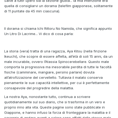
Salve a tutti! Spero sia la sezione giusta... la mia intenzione era
quella di consigliarvi un dorama (telefilm giapponese, solitamente
di 11 puntate da 45 min ciascuna).
Il dorama si chiama Ichi Rittoru No Namida, che significa appunto
Un Litro Di Lacrime... Vi dico di cosa parla:
La storia (vera) tratta di una ragazza, Aya Kitou (nella finzione
Ikeuchi), che scopre di essere affetta, all’età di soli 15 anni, da un
male incurabile, ovvero l’Atassia Spinocerebellare. Questo male
comporta la progressiva ma inesorabile perdita di tutte le facoltà
fisiche (camminare, mangiare, persino parlare) dovuta
all’atrofizzazione del cervelletto. Tuttavia il malato conserva
pienamente le sue capacità intellettive, per cui è perfettamente
consapevole del progredire della malattia.
La nostra Aya, nonostante tutto, continua a scrivere
quotidianamente sul suo diario, che si trasforma in un vero e
proprio inno alla vita. Queste pagine sono state pubblicate in
Giappone, e hanno infuso la forza di fronteggiare la malattia e il
coraggio di andare avanti a coloro sono affetti dallo stesso male