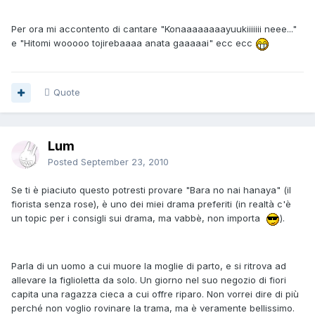
Per ora mi accontento di cantare "Konaaaaaaaayuukiiiiiii neee..."
e "Hitomi wooooo tojirebaaaa anata gaaaaai" ecc ecc
Quote
Lum
Posted
September 23, 2010
Se ti è piaciuto questo potresti provare "Bara no nai hanaya" (il
fiorista senza rose), è uno dei miei drama preferiti (in realtà c'è
un topic per i consigli sui drama, ma vabbè, non importa
).
Parla di un uomo a cui muore la moglie di parto, e si ritrova ad
allevare la figlioletta da solo. Un giorno nel suo negozio di fiori
capita una ragazza cieca a cui offre riparo. Non vorrei dire di più
perché non voglio rovinare la trama, ma è veramente bellissimo.