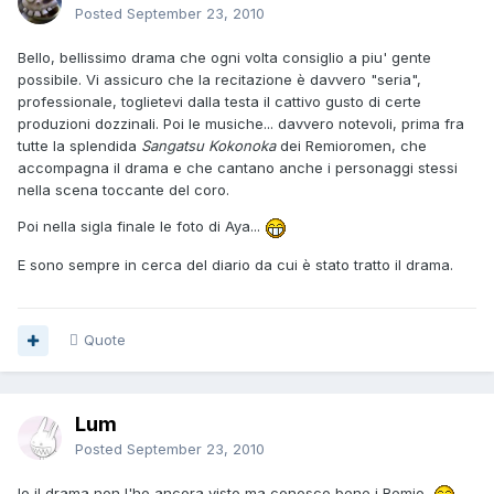
Posted
September 23, 2010
Bello, bellissimo drama che ogni volta consiglio a piu' gente
possibile. Vi assicuro che la recitazione è davvero "seria",
professionale, toglietevi dalla testa il cattivo gusto di certe
produzioni dozzinali. Poi le musiche... davvero notevoli, prima fra
tutte la splendida
Sangatsu Kokonoka
dei Remioromen, che
accompagna il drama e che cantano anche i personaggi stessi
nella scena toccante del coro.
Poi nella sigla finale le foto di Aya...
E sono sempre in cerca del diario da cui è stato tratto il drama.
Quote
Lum
Posted
September 23, 2010
Io il drama non l'ho ancora visto ma conosco bene i Remio