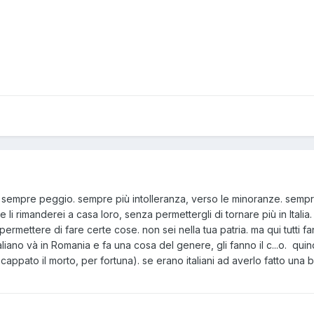
. è sempre peggio. sempre più intolleranza, verso le minoranze. sem
.. e li rimanderei a casa loro, senza permettergli di tornare più in Itali
 permettere di fare certe cose. non sei nella tua patria. ma qui tutti 
liano và in Romania e fa una cosa del genere, gli fanno il c...o. qui
scappato il morto, per fortuna). se erano italiani ad averlo fatto una