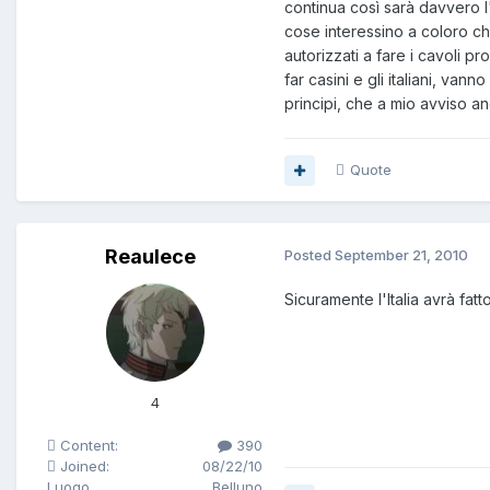
continua così sarà davvero 
cose interessino a coloro ch
autorizzati a fare i cavoli pr
far casini e gli italiani, va
principi, che a mio avviso an
Quote
Reaulece
Posted
September 21, 2010
Sicuramente l'Italia avrà fatt
4
Content:
390
Joined:
08/22/10
Luogo
Belluno