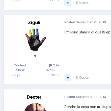
Luogo
Parma
Quote
Ziguli
Posted
September 21, 2010
uff. sono stanco di questi ep
6
Content:
2.9k
Joined:
07/16/09
Luogo
Rome
Quote
Dexter
Posted
September 21, 2010
Perchè la cosa non mi stupi