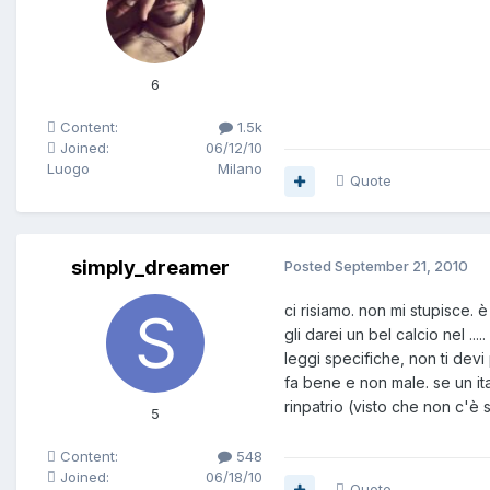
6
Content:
1.5k
Joined:
06/12/10
Luogo
Milano
Quote
simply_dreamer
Posted
September 21, 2010
ci risiamo. non mi stupisce
gli darei un bel calcio nel ...
leggi specifiche, non ti devi
fa bene e non male. se un ita
rinpatrio (visto che non c'è 
5
Content:
548
Joined:
06/18/10
Quote