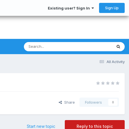
Sign Up
Existing user? Sign In
All Activity
Share
Followers
0
Start new topic
Reply to this topic