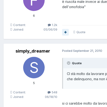
è riuscita male invece ai due
dell'omofobia"
6
Content:
1.2k
Joined:
05/06/09
Quote
simply_dreamer
Posted
September 21, 2010
Quote
CI stà molto da lavorare 
che delinquono, ma non è c
5
Content:
548
Joined:
06/18/10
si ci sarebbe molto da lavorar