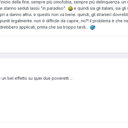
l'inizio della fine. sempre più omofobia, sempre più delinquenza. u
e stanno seduti lassù "in paradiso".
e quindi sia gli italiani, sia 
opri a danno altrui. e questo non va bene. quindi, gli stranieri dovrebb
nno puniti legalmente. non è difficile da capire, no?! il problema è ch
drebbero applicati, prima che sia troppo tardi...
o un bel effetto su quei due poveretti ...