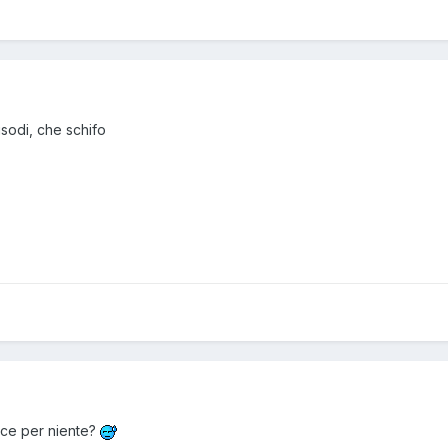
isodi, che schifo
sce per niente?