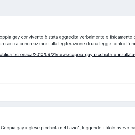
oppia gay convivente è stata aggredita verbalmente e fisicamente da
o aiuti a concretizzare sulla legiferazione di una legge contro l'o
ubblica.it/cronaca/2010/09/21/news/coppia_gay_picchiata_e_insulta
n "Coppia gay inglese picchiata nel Lazio", leggendo il titolo avevo 