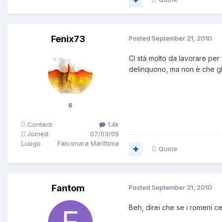
Fenix73
Posted
September 21, 2010
CI stà molto da lavorare per
delinquono, ma non è che gli i
6
Content:
1.4k
Joined:
07/03/09
Luogo
Falconara Marittima
Quote
Fantom
Posted
September 21, 2010
Beh, direi che se i romeni cer