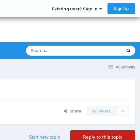
Sign Up
Existing user? Sign In
All Activity
Share
Followers
0
Start new topic
Reply to this topic