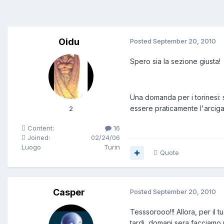
Oidu
Posted
September 20, 2010
Spero sia la sezione giusta!
Una domanda per i torinesi: 
essere praticamente l'arcigay
2
Content:
16
Joined:
02/24/06
Luogo
Turin
Quote
Casper
Posted
September 20, 2010
Tesssorooo!!! Allora, per il tu
tardi, domani sera facciamo u