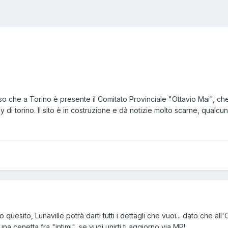
so che a Torino è presente il Comitato Provinciale "Ottavio Mai", ch
 di torino. Il sito è in costruzione e dà notizie molto scarne, qualcu
o quesito, Lunaville potrà darti tutti i dettagli che vuoi... dato che all
na cenetta fra "intimi", se vuoi unirti ti aggiorno via MP!