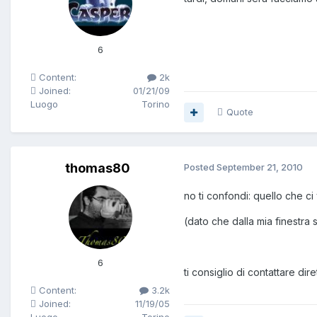
6
Content:
2k
Joined:
01/21/09
Luogo
Torino
Quote
thomas80
Posted
September 21, 2010
no ti confondi: quello che ci
(dato che dalla mia finestra
6
ti consiglio di contattare di
Content:
3.2k
Joined:
11/19/05