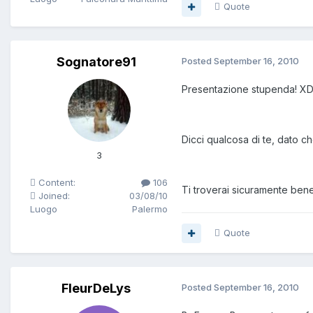
Quote
Sognatore91
Posted
September 16, 2010
Presentazione stupenda! XD U
Dicci qualcosa di te, dato che
3
Content:
106
Ti troverai sicuramente bene.
Joined:
03/08/10
Luogo
Palermo
Quote
FleurDeLys
Posted
September 16, 2010