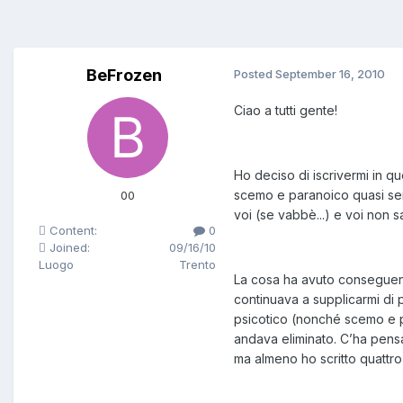
BeFrozen
Posted
September 16, 2010
Ciao a tutti gente!
Ho deciso di iscrivermi in qu
scemo e paranoico quasi sem
00
voi (se vabbè...) e voi non 
Content:
0
Joined:
09/16/10
Luogo
Trento
La cosa ha avuto conseguenze
continuava a supplicarmi di p
psicotico (nonché scemo e pa
andava eliminato. C’ha pens
ma almeno ho scritto quattro