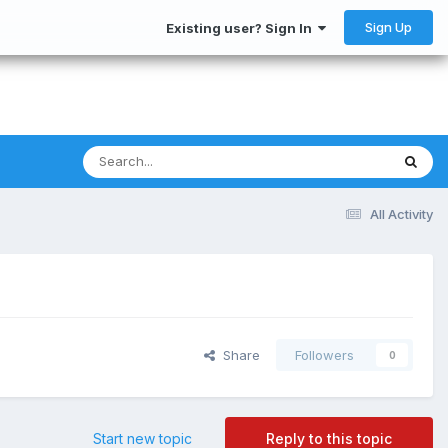
Sign Up
Existing user? Sign In
All Activity
Share
Followers
0
Start new topic
Reply to this topic