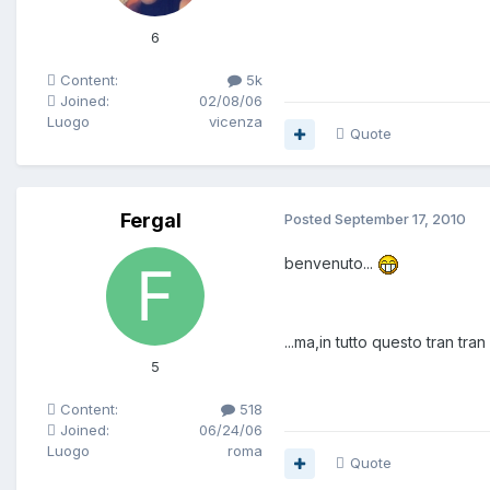
6
Content:
5k
Joined:
02/08/06
Luogo
vicenza
Quote
Fergal
Posted
September 17, 2010
benvenuto...
...ma,in tutto questo tran tra
5
Content:
518
Joined:
06/24/06
Luogo
roma
Quote