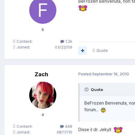
BeFrozen Benvenuta, non far 
6
Content:
1.2k
Joined:
03/22/09
Quote
Zach
Posted
September 16, 2010
Quote
BeFrozen Benvenuta, non f
forum...
4
Content:
448
Disse il dr. Jekyll
Joined:
08/17/10