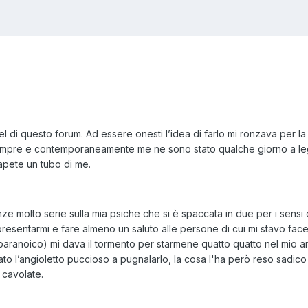
el di questo forum. Ad essere onesti l’idea di farlo mi ronzava per l
pre e contemporaneamente me ne sono stato qualche giorno a legge
sapete un tubo di me.
 molto serie sulla mia psiche che si è spaccata in due per i sensi di
resentarmi e fare almeno un saluto alle persone di cui mi stavo facendo 
ranoico) mi dava il tormento per starmene quatto quatto nel mio an
ato l’angioletto puccioso a pugnalarlo, la cosa l'ha però reso sadi
 cavolate.