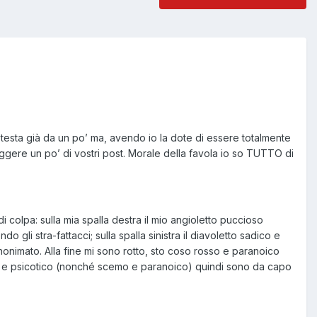
a testa già da un po’ ma, avendo io la dote di essere totalmente
re un po’ di vostri post. Morale della favola io so TUTTO di
 colpa: sulla mia spalla destra il mio angioletto puccioso
gli stra-fattacci; sulla spalla sinistra il diavoletto sadico e
onimato. Alla fine mi sono rotto, sto coso rosso e paranoico
co e psicotico (nonché scemo e paranoico) quindi sono da capo