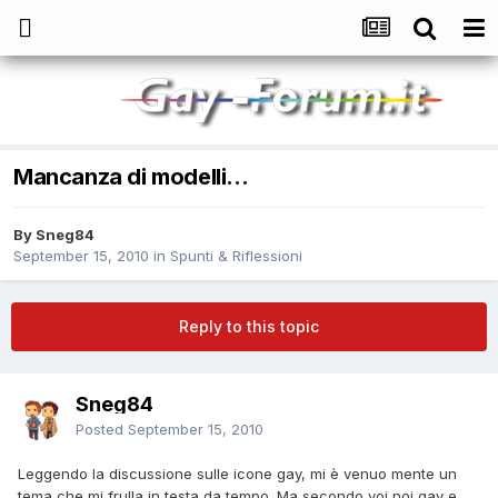
Mancanza di modelli...
By
Sneg84
September 15, 2010
in
Spunti & Riflessioni
Reply to this topic
Sneg84
Posted
September 15, 2010
Leggendo la discussione sulle icone gay, mi è venuo mente un
tema che mi frulla in testa da tempo. Ma secondo voi noi gay e