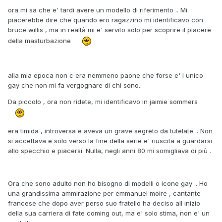
ora mi sa che e' tardi avere un modello di riferimento .. Mi
piacerebbe dire che quando ero ragazzino mi identificavo con
bruce willis , ma in realtà mi e' servito solo per scoprire il piacere
della masturbazione
alla mia epoca non c era nemmeno paone che forse e' l unico
gay che non mi fa vergognare di chi sono..
Da piccolo , ora non ridete, mi identificavo in jaimie sommers
era timida , introversa e aveva un grave segreto da tutelate .. Non
si accettava e solo verso la fine della serie e' riuscita a guardarsi
allo specchio e piacersi. Nulla, negli anni 80 mi somigliava di più .
Ora che sono adulto non ho bisogno di modelli o icone gay .. Ho
una grandissima ammirazione per emmanuel moire , cantante
francese che dopo aver perso suo fratello ha deciso all inizio
della sua carriera di fate coming out, ma e' solo stima, non e' un