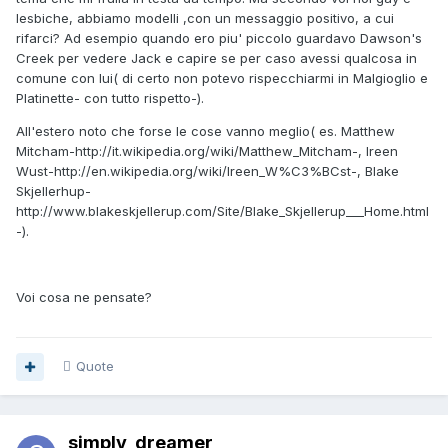
lesbiche, abbiamo modelli ,con un messaggio positivo, a cui
rifarci? Ad esempio quando ero piu' piccolo guardavo Dawson's
Creek per vedere Jack e capire se per caso avessi qualcosa in
comune con lui( di certo non potevo rispecchiarmi in Malgioglio e
Platinette- con tutto rispetto-).
All'estero noto che forse le cose vanno meglio( es. Matthew
Mitcham-http://it.wikipedia.org/wiki/Matthew_Mitcham-, Ireen
Wust-http://en.wikipedia.org/wiki/Ireen_W%C3%BCst-, Blake
Skjellerhup-
http://www.blakeskjellerup.com/Site/Blake_Skjellerup___Home.html
-).
Voi cosa ne pensate?
Quote
simply_dreamer