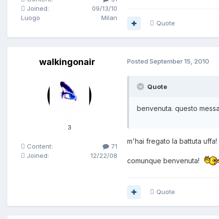
Joined:
09/13/10
Luogo
Milan
Quote
walkingonair
Posted
September 15, 2010
Quote
benvenuta. questo messag
3
m'hai fregato la battuta uffa!
Content:
71
Joined:
12/22/08
comunque benvenuta!
Quote