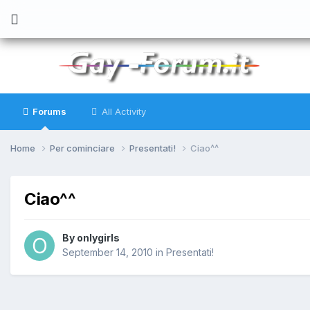
Forums
All Activity
Home
Per cominciare
Presentati!
Ciao^^
Ciao^^
By
onlygirls
September 14, 2010
in
Presentati!