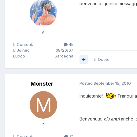
benvenuta. questo messaggio
6
Content:
4k
Joined:
08/20/07
Luogo
Sardegna
Quote
Monster
Posted
September 15, 2010
Inquietante!
Tranquilla
Benvenuta,
niù entrì
anche io
2
Content:
31