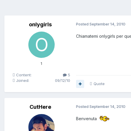
onlygirls
Posted
September 14, 2010
Chiamatemi onlygirls per ques
1
Content:
5
Joined:
09/12/10
Quote
CutHere
Posted
September 14, 2010
Benvenuta