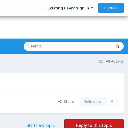
Sign Up
Existing user? Sign In
All Activity
Share
Followers
0
Start new topic
Reply to this topic