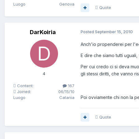
Luogo
Genova
Quote
DarKoiria
Posted
September 15, 2010
Anch'io propenderei per l'ed
E dire che siamo tutti ugual
Per cui credo ci si deva muo
gli stessi diritti, che vanno 
4
Content:
167
Joined:
06/15/10
Poi ovviamente chi non la 
Luogo
Catania
Quote