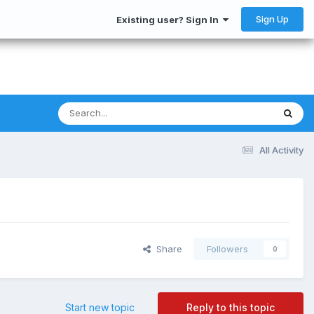
Sign Up
Existing user? Sign In
All Activity
Share
Followers
0
Start new topic
Reply to this topic