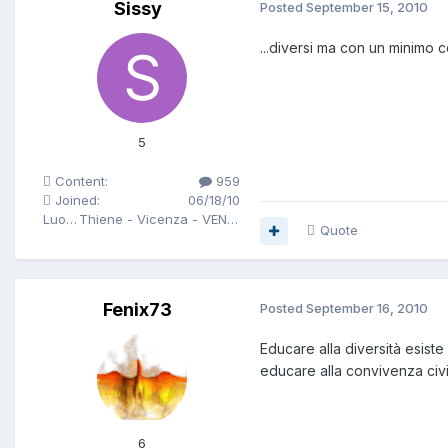
Sissy
Posted
September 15, 2010
...diversi ma con un minimo co
5
Content:
959
Joined:
06/18/10
Luogo
Thiene - Vicenza - VENETO
Quote
Fenix73
Posted
September 16, 2010
Educare alla diversità esist
educare alla convivenza civi
6