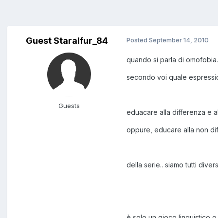
Guest Staralfur_84
Posted
September 14, 2010
quando si parla di omofobia.
secondo voi quale espressio
Guests
eduacare alla differenza e al
oppure, educare alla non di
della serie.. siamo tutti div
è solo un gioco linguistico 