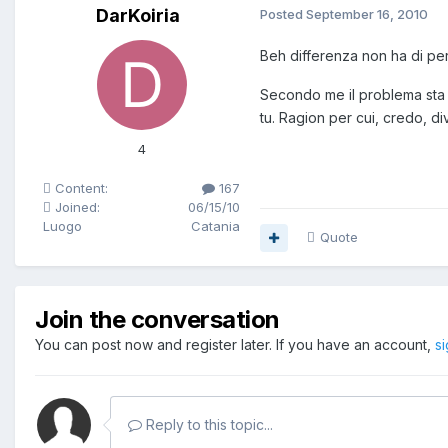
DarKoiria
Posted
September 16, 2010
Beh differenza non ha di p
Secondo me il problema sta p
tu. Ragion per cui, credo, d
4
Content:
167
Joined:
06/15/10
Luogo
Catania
Quote
Join the conversation
You can post now and register later. If you have an account,
s
Reply to this topic...