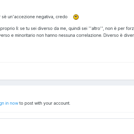
er sè un'accezione negativa, credo
roprio lì: se tu sei diverso da me, quindi sei ''altro'', non è per f
iverso e minoritario non hanno nessuna correlazione. Diverso è dive
ign in now
to post with your account.