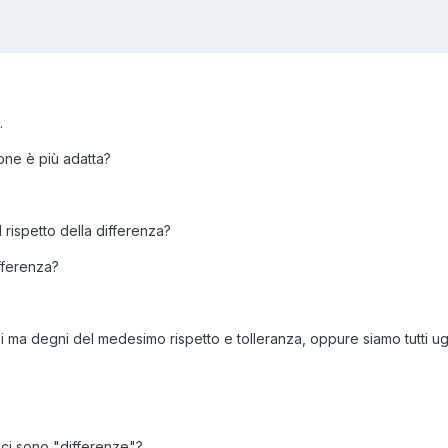
.
ne è più adatta?
 rispetto della differenza?
fferenza?
ersi ma degni del medesimo rispetto e tolleranza, oppure siamo tutti u
o ci sono "differenze"?