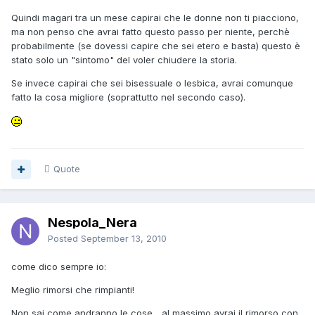
Quindi magari tra un mese capirai che le donne non ti piacciono,
ma non penso che avrai fatto questo passo per niente, perchè
probabilmente (se dovessi capire che sei etero e basta) questo è
stato solo un "sintomo" del voler chiudere la storia.
Se invece capirai che sei bisessuale o lesbica, avrai comunque
fatto la cosa migliore (soprattutto nel secondo caso).
Quote
Nespola_Nera
Posted
September 13, 2010
come dico sempre io:
Meglio rimorsi che rimpianti!
Non sai come andranno le cose... al massimo avrai il rimorso con