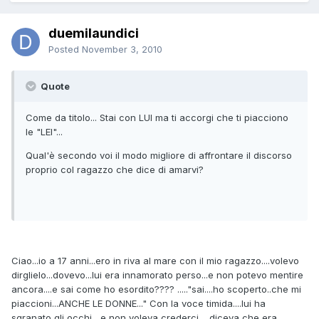
duemilaundici
Posted
November 3, 2010
Quote
Come da titolo... Stai con LUI ma ti accorgi che ti piacciono
le "LEI"...
Qual'è secondo voi il modo migliore di affrontare il discorso
proprio col ragazzo che dice di amarvi?
Ciao...io a 17 anni...ero in riva al mare con il mio ragazzo....volevo
dirglielo...dovevo...lui era innamorato perso...e non potevo mentire
ancora....e sai come ho esordito???? ....."sai....ho scoperto..che mi
piaccioni...ANCHE LE DONNE..." Con la voce timida....lui ha
sgranato gli occhi....e non voleva crederci.....diceva che era