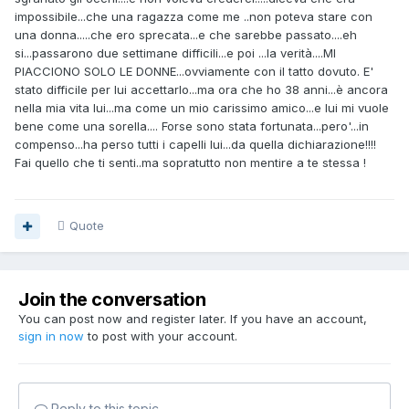
impossibile...che una ragazza come me ..non poteva stare con
una donna.....che ero sprecata...e che sarebbe passato....eh
si...passarono due settimane difficili...e poi ...la verità....MI
PIACCIONO SOLO LE DONNE...ovviamente con il tatto dovuto. E'
stato difficile per lui accettarlo...ma ora che ho 38 anni...è ancora
nella mia vita lui...ma come un mio carissimo amico...e lui mi vuole
bene come una sorella.... Forse sono stata fortunata...pero'...in
compenso...ha perso tutti i capelli lui...da quella dichiarazione!!!!
Fai quello che ti senti..ma sopratutto non mentire a te stessa !
Quote
Join the conversation
You can post now and register later. If you have an account,
sign in now
to post with your account.
Reply to this topic...