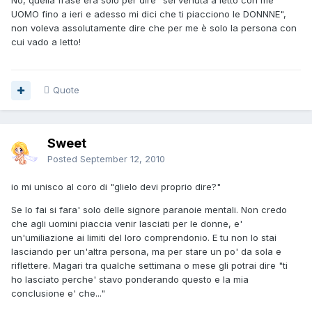
No, quella frase era solo per dire "sei venuta a letto con me
UOMO fino a ieri e adesso mi dici che ti piacciono le DONNNE",
non voleva assolutamente dire che per me è solo la persona con
cui vado a letto!
Quote
Sweet
Posted
September 12, 2010
io mi unisco al coro di "glielo devi proprio dire?"
Se lo fai si fara' solo delle signore paranoie mentali. Non credo
che agli uomini piaccia venir lasciati per le donne, e'
un'umiliazione ai limiti del loro comprendonio. E tu non lo stai
lasciando per un'altra persona, ma per stare un po' da sola e
riflettere. Magari tra qualche settimana o mese gli potrai dire "ti
ho lasciato perche' stavo ponderando questo e la mia
conclusione e' che..."