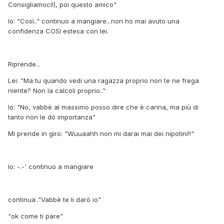
Consigliamoci!), poi questo amico"
Io: "Così.." continuo a mangiare...non ho mai avuto una
confidenza COSì estesa con lei.
Riprende...
Lei: "Ma tu quando vedi una ragazza proprio non te ne frega
niente? Non la calcoli proprio.."
Io: "No, vabbè al massimo posso dire che è carina, ma più di
tanto non le dò importanza"
Mi prende in giro: "Wuuaahh non mi darai mai dei nipotini!!"
Io: -.-' continuo a mangiare
continua.."Vabbè te li darò io"
"ok come ti pare"