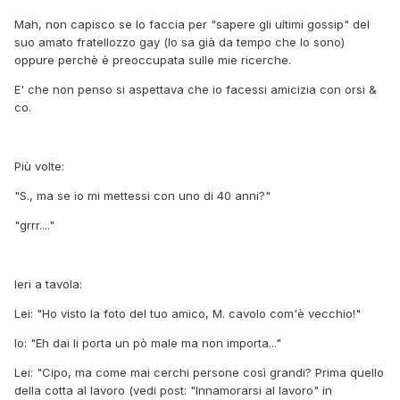
Mah, non capisco se lo faccia per "sapere gli ultimi gossip" del
suo amato fratellozzo gay (lo sa già da tempo che lo sono)
oppure perchè è preoccupata sulle mie ricerche.
E' che non penso si aspettava che io facessi amicizia con orsi &
co.
Più volte:
"S., ma se io mi mettessi con uno di 40 anni?"
"grrr...."
Ieri a tavola:
Lei: "Ho visto la foto del tuo amico, M. cavolo com'è vecchio!"
Io: "Eh dai li porta un pò male ma non importa..."
Lei: "Cipo, ma come mai cerchi persone così grandi? Prima quello
della cotta al lavoro (vedi post: "Innamorarsi al lavoro" in