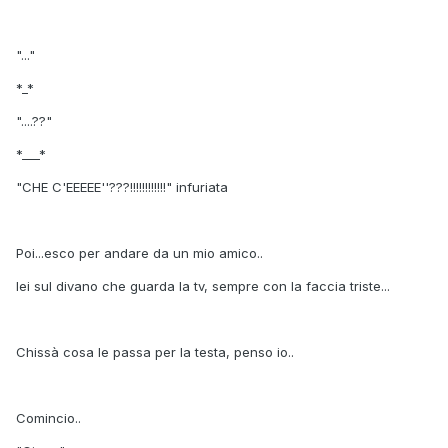
"..."
*_*
"....??"
*___*
"CHE C'EEEEE''???!!!!!!!!!!!!" infuriata
Poi...esco per andare da un mio amico..
lei sul divano che guarda la tv, sempre con la faccia triste...
Chissà cosa le passa per la testa, penso io..
Comincio..