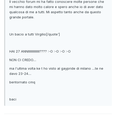
Il vecchio forum mi ha fatto conoscere molte persone che
mi hanno dato molto calore e spero anche io di aver dato
qualcosa di me a tutti. Mi aspetto tanto anche da questo
grande portale.
Un bacio a tutti Virgilio[/quote']
HAI 27 ANNIIIIIIIIIIIIIII???? :-O :-O :-O :-O
NON CI CREDO....
ma l'ultima volta ke t ho visto al gaypride di milano ....te ne
davo 23-24....
bentornato cmq
baci