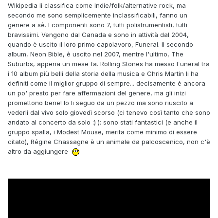
Wikipedia li classifica come Indie/folk/alternative rock, ma
secondo me sono semplicemente inclassificabili, fanno un
genere a sè. I componenti sono 7, tutti polistrumentisti, tutti
bravissimi. Vengono dal Canada e sono in attività dal 2004,
quando è uscito il loro primo capolavoro, Funeral. Il secondo
album, Neon Bible, è uscito nel 2007, mentre l'ultimo, The
Suburbs, appena un mese fa. Rolling Stones ha messo Funeral tra
i 10 album più belli della storia della musica e Chris Martin li ha
definiti come il miglior gruppo di sempre... decisamente è ancora
un po' presto per fare affermazioni del genere, ma gli inizi
promettono bene! Io li seguo da un pezzo ma sono riuscito a
vederli dal vivo solo giovedì scorso (ci tenevo così tanto che sono
andato al concerto da solo :) ): sono stati fantastici (e anche il
gruppo spalla, i Modest Mouse, merita come minimo di essere
citato), Régine Chassagne è un animale da palcoscenico, non c'è
altro da aggiungere