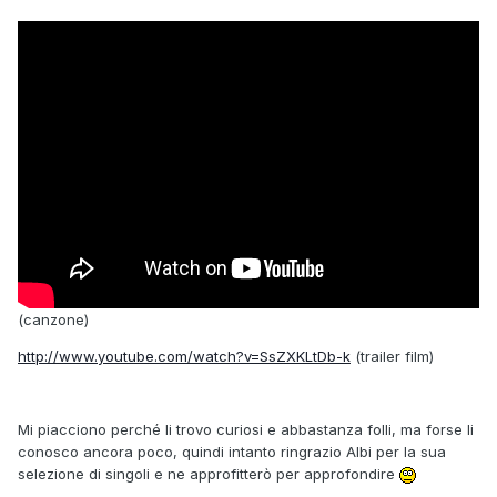
(canzone)
http://www.youtube.com/watch?v=SsZXKLtDb-k
(trailer film)
Mi piacciono perché li trovo curiosi e abbastanza folli, ma forse li
conosco ancora poco, quindi intanto ringrazio Albi per la sua
selezione di singoli e ne approfitterò per approfondire