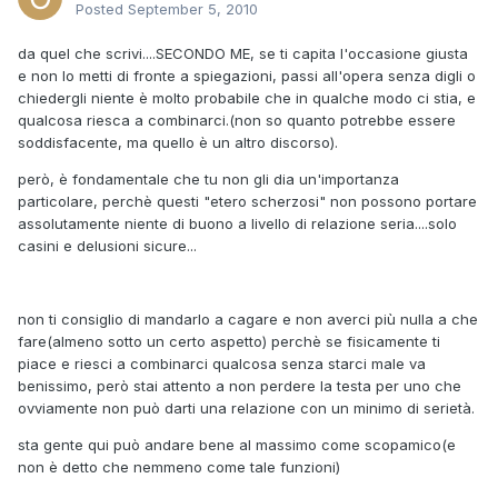
Posted
September 5, 2010
da quel che scrivi....SECONDO ME, se ti capita l'occasione giusta
e non lo metti di fronte a spiegazioni, passi all'opera senza digli o
chiedergli niente è molto probabile che in qualche modo ci stia, e
qualcosa riesca a combinarci.(non so quanto potrebbe essere
soddisfacente, ma quello è un altro discorso).
però, è fondamentale che tu non gli dia un'importanza
particolare, perchè questi "etero scherzosi" non possono portare
assolutamente niente di buono a livello di relazione seria....solo
casini e delusioni sicure...
non ti consiglio di mandarlo a cagare e non averci più nulla a che
fare(almeno sotto un certo aspetto) perchè se fisicamente ti
piace e riesci a combinarci qualcosa senza starci male va
benissimo, però stai attento a non perdere la testa per uno che
ovviamente non può darti una relazione con un minimo di serietà.
sta gente qui può andare bene al massimo come scopamico(e
non è detto che nemmeno come tale funzioni)