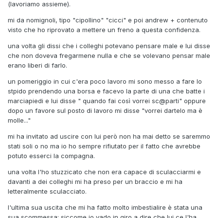
(lavoriamo assieme).
mi da nomignoli, tipo "cipollino" "cicci" e poi andrew + contenuto
visto che ho riprovato a mettere un freno a questa confidenza.
una volta gli dissi che i colleghi potevano pensare male e lui disse
che non doveva fregarmene nulla e che se volevano pensar male
erano liberi di farlo.
un pomeriggio in cui c'era poco lavoro mi sono messo a fare lo
stpido prendendo una borsa e facevo la parte di una che batte i
marciapiedi e lui disse " quando fai così vorrei sc@parti" oppure
dopo un favore sul posto di lavoro mi disse "vorrei dartelo ma è
molle..."
mi ha invitato ad uscire con lui però non ha mai detto se saremmo
stati soli o no ma io ho sempre rifiutato per il fatto che avrebbe
potuto esserci la compagna.
una volta l'ho stuzzicato che non era capace di sculacciarmi e
davanti a dei colleghi mi ha preso per un braccio e mi ha
letteralmente sculacciato.
l'ultima sua uscita che mi ha fatto molto imbestialire è stata una
sua scommessa: siccome io vado in giro a dire che lui ce l'ha