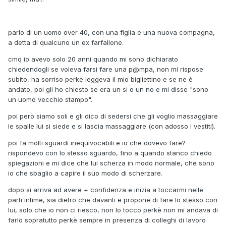
parlo di un uomo over 40, con una figlia e una nuova compagna,
a detta di qualcuno un ex farfallone.
cmq io avevo solo 20 anni quando mi sono dichiarato
chiedendogli se voleva farsi fare una p@mpa, non mi rispose
subito, ha sorriso perkè leggeva il mio bigliettino e se ne è
andato, poi gli ho chiesto se era un si o un no e mi disse "sono
un uomo vecchio stampo".
poi però siamo soli e gli dico di sedersi che gli voglio massaggiare
le spalle lui si siede e si lascia massaggiare (con adosso i vestiti).
poi fa molti sguardi inequivocabili e io che dovevo fare?
rispondevo con lo stesso sguardo, fino a quando stanco chiedo
spiegazioni e mi dice che lui scherza in modo normale, che sono
io che sbaglio a capire il suo modo di scherzare.
dopo si arriva ad avere + confidenza e inizia a toccarmi nelle
parti intime, sia dietro che davanti e propone di fare lo stesso con
lui, solo che io non ci riesco, non lo tocco perkè non mi andava di
farlo sopratutto perkè sempre in presenza di colleghi di lavoro