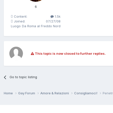
6
Content:
1.5k
Joined:
07/27/08
Luogo
Da Roma al Freddo Nord
This topic is now closed to further replies.
Go to topic listing
Home
Gay Forum
Amore & Relazioni
Consigliamoci!
Penetr