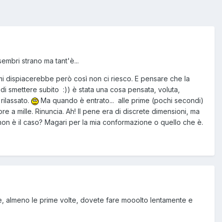
mbri strano ma tant'è...
 mi dispiacerebbe però così non ci riesco. E pensare che la
di smettere subito :)) è stata una cosa pensata, voluta,
rilassato.
Ma quando è entrato... alle prime (pochi secondi)
e a mille. Rinuncia. Ah! Il pene era di discrete dimensioni, ma
non è il caso? Magari per la mia conformazione o quello che è.
ile e, almeno le prime volte, dovete fare mooolto lentamente e