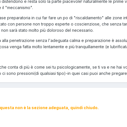
i si distendono e resta solo la parte piacevole! naturalmente le prim
 il "meccanismo".
ase preparatoria in cui far fare un po di "riscaldamento" alle zone i
stato con persone non troppo esperte o coscienziose, che senza tant
 non sarà stato molto più doloroso del necessario.
alla penetrazione senza l'adeguata calma e preparazione è assoluta
cosa venga fatta molto lentamente e più tranquillamente (e lubrific
che conta di più è come sei tu psicologicamente, se ti va e ne hai v
o ci sono pressioni(di qualsiasi tipo)-in quei casi puoi anche pregar
 questa non è la sezione adeguata, quindi chiudo.