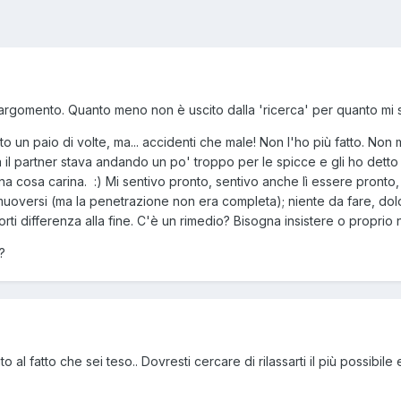
rgomento. Quanto meno non è uscito dalla 'ricerca' per quanto mi se
o un paio di volte, ma... accidenti che male! Non l'ho più fatto. Non
a il partner stava andando un po' troppo per le spicce e gli ho detto 
a cosa carina. :) Mi sentivo pronto, sentivo anche lì essere pronto, 
muoversi (ma la penetrazione non era completa); niente da fare, dolor
i differenza alla fine. C'è un rimedio? Bisogna insistere o proprio 
?
o al fatto che sei teso.. Dovresti cercare di rilassarti il più possib