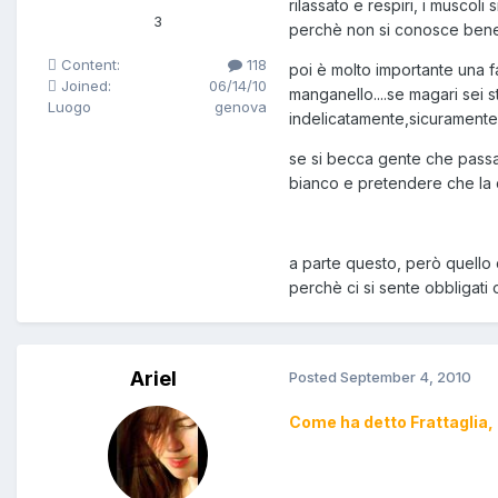
rilassato e respiri, i muscol
3
perchè non si conosce bene
Content:
118
poi è molto importante una f
Joined:
06/14/10
manganello....se magari sei 
Luogo
genova
indelicatamente,sicuramente
se si becca gente che passa 
bianco e pretendere che la 
a parte questo, però quello 
perchè ci si sente obbligati 
Ariel
Posted
September 4, 2010
Come ha detto Frattaglia,