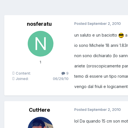
nosferatu
Posted
September 2, 2010
un saluto e un baciotto
a 
io sono Michele 18 anni 1.8
non sono dichiarato (lo san
1
ariete (oroscopicamente pa
Content:
9
temo di essere un tipo roman
Joined:
06/29/10
vengo dal friuli e logicame
CutHere
Posted
September 2, 2010
lol Da quando 15 cm son mot