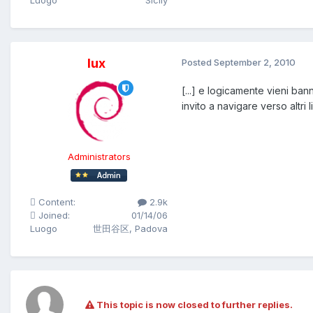
Luogo
Sicily
lux
Posted
September 2, 2010
[...] e logicamente vieni ban
invito a navigare verso altri li
Administrators
Content:
2.9k
Joined:
01/14/06
Luogo
世田谷区, Padova
This topic is now closed to further replies.