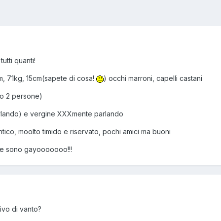
tutti quanti!
3m, 71kg, 15cm(sapete di cosa!
) occhi marroni, capelli castani
no 2 persone)
rlando) e vergine XXXmente parlando
tico, moolto timido e riservato, pochi amici ma buoni
nte sono gayooooooo!!!
ivo di vanto?