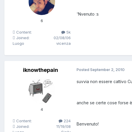
'Nvenuto :s
6
Content:
5k
Joined:
02/08/06
Luogo
vicenza
iknowthepain
Posted
September 2, 2010
suvvia non essere cattivo C
anche se certe cose forse è m
4
Content:
224
Benvenuto!
Joined:
11/19/08