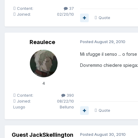
Content:
37
Joined:
02/20/10
Quote
Reaulece
Posted
August 29, 2010
Mi sfugge il senso ... o fors
Dovremmo chiedere spiegaz
4
Content:
390
Joined:
08/22/10
Luogo
Belluno
Quote
Guest JackSkellington
Posted
August 30, 2010