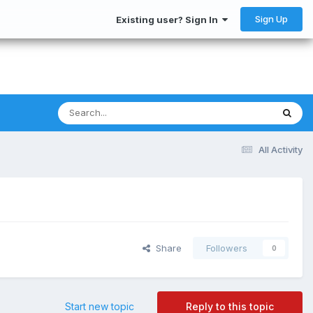
Sign Up
Existing user? Sign In
All Activity
Share
Followers
0
Start new topic
Reply to this topic