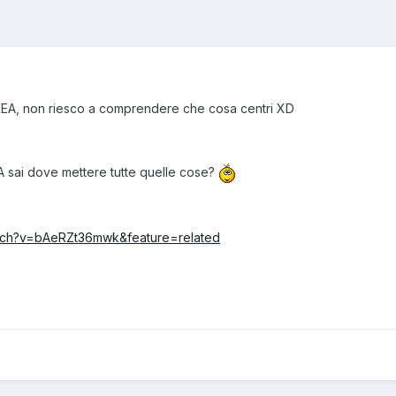
KEA, non riesco a comprendere che cosa centri XD
EA sai dove mettere tutte quelle cose?
atch?v=bAeRZt36mwk&feature=related