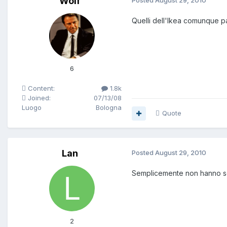
Wolf
Posted
August 29, 2010
Quelli dell'Ikea comunque p
6
Content:
1.8k
Joined:
07/13/08
Luogo
Bologna
Quote
Lan
Posted
August 29, 2010
Semplicemente non hanno se
2