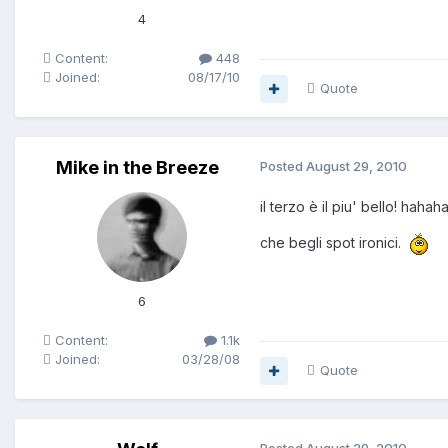
4
Content:
448
Joined:
08/17/10
Quote
Mike in the Breeze
Posted
August 29, 2010
il terzo è il piu' bello! hahah
che begli spot ironici.
6
Content:
1.1k
Joined:
03/28/08
Quote