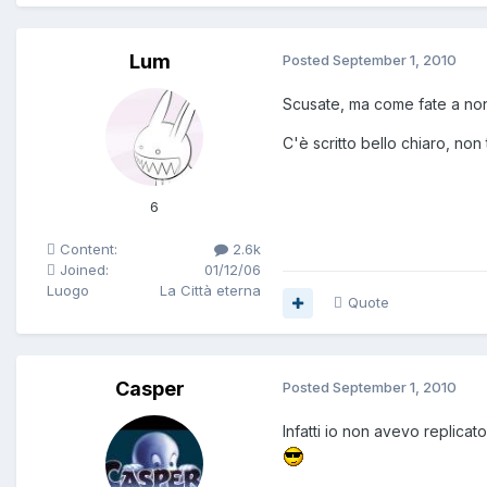
Lum
Posted
September 1, 2010
Scusate, ma come fate a no
C'è scritto bello chiaro, non 
6
Content:
2.6k
Joined:
01/12/06
Luogo
La Città eterna
Quote
Casper
Posted
September 1, 2010
Infatti io non avevo replic