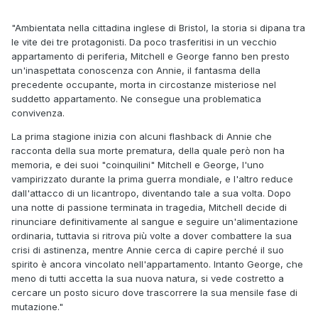
"Ambientata nella cittadina inglese di Bristol, la storia si dipana tra
le vite dei tre protagonisti. Da poco trasferitisi in un vecchio
appartamento di periferia, Mitchell e George fanno ben presto
un'inaspettata conoscenza con Annie, il fantasma della
precedente occupante, morta in circostanze misteriose nel
suddetto appartamento. Ne consegue una problematica
convivenza.
La prima stagione inizia con alcuni flashback di Annie che
racconta della sua morte prematura, della quale però non ha
memoria, e dei suoi "coinquilini" Mitchell e George, l'uno
vampirizzato durante la prima guerra mondiale, e l'altro reduce
dall'attacco di un licantropo, diventando tale a sua volta. Dopo
una notte di passione terminata in tragedia, Mitchell decide di
rinunciare definitivamente al sangue e seguire un'alimentazione
ordinaria, tuttavia si ritrova più volte a dover combattere la sua
crisi di astinenza, mentre Annie cerca di capire perché il suo
spirito è ancora vincolato nell'appartamento. Intanto George, che
meno di tutti accetta la sua nuova natura, si vede costretto a
cercare un posto sicuro dove trascorrere la sua mensile fase di
mutazione."